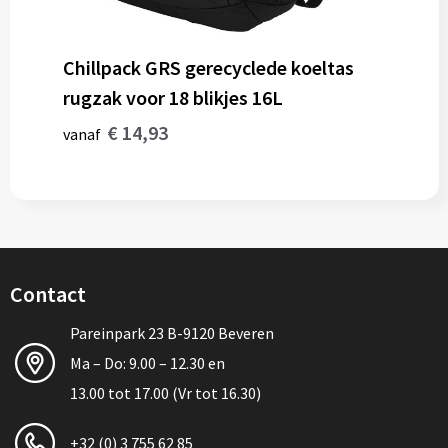
Chillpack GRS gerecyclede koeltas
rugzak voor 18 blikjes 16L
€ 14,93
vanaf
Contact
Pareinpark 23 B-9120 Beveren
Ma – Do: 9.00 – 12.30 en
13.00 tot 17.00 (Vr tot 16.30)
+32 (0) 3 755 62 85