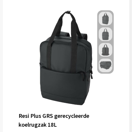
Gereedschap
Persoonlijke verzorging
Zonnebrillen
EHBO
Verpakkingen
Pashouders
Resi Plus GRS gerecycleerde
koelrugzak 18L