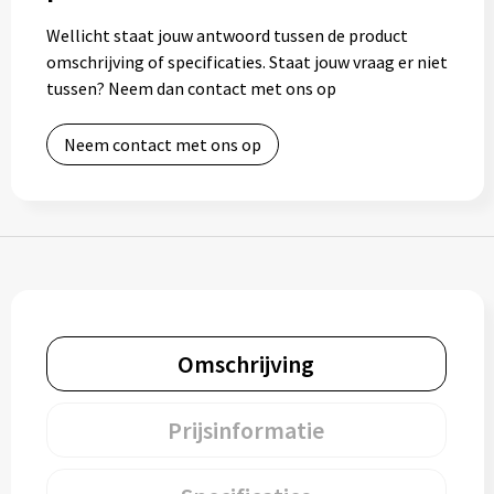
Bidons
Wellicht staat jouw antwoord tussen de product
omschrijving of specificaties. Staat jouw vraag er niet
Drinkbekers
tussen? Neem dan contact met ons op
Drinkflessen
Neem contact met ons op
Thermosflessen
Thermosbekers
Mokken & kopjes
Glazen
Omschrijving
Lunchboxen
Prijsinformatie
Snoep