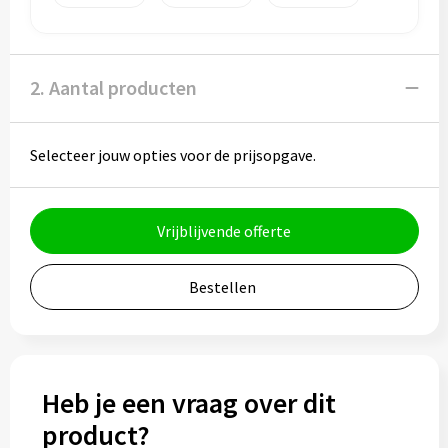
Potloden
Markeerstiften
2. Aantal producten
Geschenksets
Selecteer jouw opties voor de prijsopgave.
Merken
Notaboekjes
Vrijblijvende offerte
Zelfklevende memo's
Bestellen
Notablokken
Mappen
Heb je een vraag over dit
Eten & drinken
product?