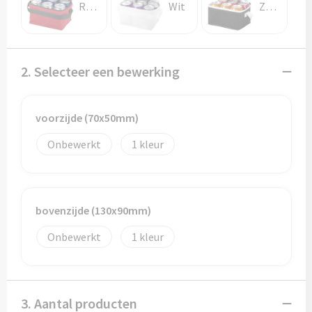
Potloden
Rood
Wit
Zwart
Markeerstiften
2. Selecteer een bewerking
Geschenksets
Merken
voorzijde (70x50mm)
Notaboekjes
Onbewerkt
1
Zelfklevende memo's
Notablokken
bovenzijde (130x90mm)
Onbewerkt
1
Mappen
Eten & drinken
3. Aantal producten