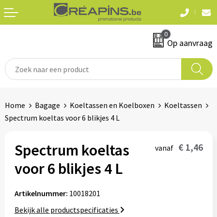
Terug
Terug
0
Textiel
Sleutelhangers
Op aanvraag
T-shirts
Automerken
Polo's
Divers
Home
Bagage
Koeltassen en Koelboxen
Koeltassen
Sweaters en hoodies
Spectrum koeltas voor 6 blikjes 4 L
Eten & drinken
Fleeces
Snoepgoed
Spectrum koeltas
€ 1,46
vanaf
Jassen
voor 6 blikjes 4 L
Waterflesjes
Hemden
Artikelnummer:
10018201
Badtextiel & douche
Schrijf & papierwaren
Bekijk alle productspecificaties