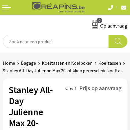
Terug
Terug
0
Textiel
Sleutelhangers
Op aanvraag
T-shirts
Automerken
Polo's
Divers
Home
Bagage
Koeltassen en Koelboxen
Koeltassen
Sweaters en hoodies
Stanley All-Day Julienne Max 20-blikken gerecyclede koeltas
Eten & drinken
Fleeces
Snoepgoed
Stanley All-
Prijs op aanvraag
vanaf
Jassen
Day
Waterflesjes
Hemden
Julienne
Max 20-
Badtextiel & douche
Schrijf & papierwaren