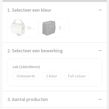
Potloden
1. Selecteer een kleur
Markeerstiften
Geschenksets
Crème
Zwart
Merken
Notaboekjes
2. Selecteer een bewerking
Zelfklevende memo's
vak (160x90mm)
Notablokken
Onbewerkt
1
Full colour
Mappen
3. Aantal producten
Eten & drinken