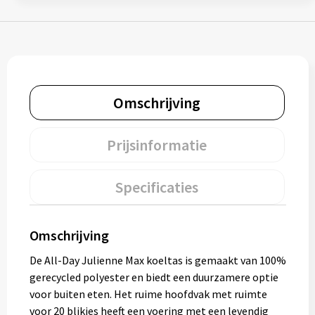
Muntjes
Paraplu's
Omschrijving
Stormparaplu's
Klassieke paraplu's
Prijsinformatie
Opvouwbare paraplu's
Specificaties
Divers
Omschrijving
Technologie
De All-Day Julienne Max koeltas is gemaakt van 100%
gerecycled polyester en biedt een duurzamere optie
Vrije tijd
voor buiten eten. Het ruime hoofdvak met ruimte
voor 20 blikjes heeft een voering met een levendig