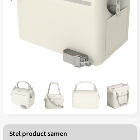
Papieren tassen
Reistassen
Zakelijk
Rugzakken
Schoudertassen
Koeltassen
Schrijf & papierwaren
Balpennen
Stel product samen