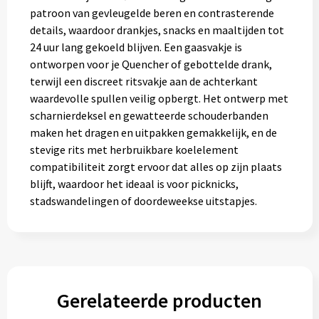
Gereedschap
patroon van gevleugelde beren en contrasterende
details, waardoor drankjes, snacks en maaltijden tot
Persoonlijke verzorging
24 uur lang gekoeld blijven. Een gaasvakje is
ontworpen voor je Quencher of gebottelde drank,
Zonnebrillen
terwijl een discreet ritsvakje aan de achterkant
waardevolle spullen veilig opbergt. Het ontwerp met
scharnierdeksel en gewatteerde schouderbanden
EHBO
maken het dragen en uitpakken gemakkelijk, en de
stevige rits met herbruikbare koelelement
Verpakkingen
compatibiliteit zorgt ervoor dat alles op zijn plaats
blijft, waardoor het ideaal is voor picknicks,
Pashouders
stadswandelingen of doordeweekse uitstapjes.
Gerelateerde producten