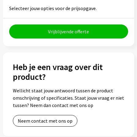
Selecteer jouw opties voor de prijsopgave.
Bidons
Drinkbekers
Vrijblijvende offerte
Drinkflessen
Thermosflessen
Heb je een vraag over dit
Thermosbekers
product?
Mokken & kopjes
Wellicht staat jouw antwoord tussen de product
omschrijving of specificaties. Staat jouw vraag er niet
Glazen
tussen? Neem dan contact met ons op
Lunchboxen
Neem contact met ons op
Snoep