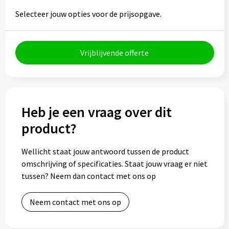
Selecteer jouw opties voor de prijsopgave.
Bidons
Drinkbekers
Vrijblijvende offerte
Drinkflessen
Thermosflessen
Heb je een vraag over dit
Thermosbekers
product?
Mokken & kopjes
Wellicht staat jouw antwoord tussen de product
omschrijving of specificaties. Staat jouw vraag er niet
Glazen
tussen? Neem dan contact met ons op
Lunchboxen
Neem contact met ons op
Snoep