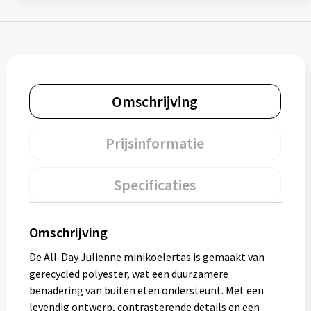
Muntjes
Paraplu's
Omschrijving
Stormparaplu's
Klassieke paraplu's
Prijsinformatie
Opvouwbare paraplu's
Specificaties
Divers
Omschrijving
Technologie
De All-Day Julienne minikoelertas is gemaakt van
gerecycled polyester, wat een duurzamere
Vrije tijd
benadering van buiten eten ondersteunt. Met een
levendig ontwerp, contrasterende details en een