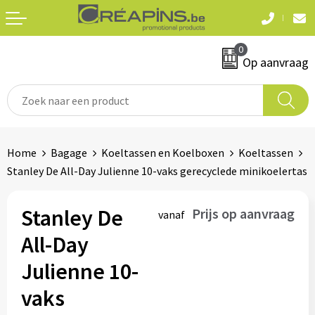
Terug
Terug
0
Textiel
Sleutelhangers
Op aanvraag
T-shirts
Automerken
Polo's
Divers
Home
Bagage
Koeltassen en Koelboxen
Koeltassen
Sweaters en hoodies
Stanley De All-Day Julienne 10-vaks gerecyclede minikoelertas
Eten & drinken
Fleeces
Snoepgoed
Stanley De
Prijs op aanvraag
vanaf
Jassen
All-Day
Waterflesjes
Hemden
Julienne 10-
vaks
Badtextiel & douche
Schrijf & papierwaren