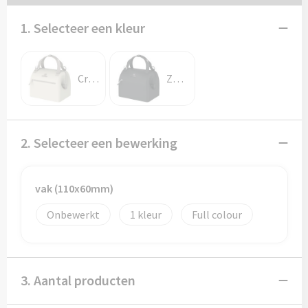
Potloden
1. Selecteer een kleur
Markeerstiften
Geschenksets
Crème
Zwart
Merken
Notaboekjes
2. Selecteer een bewerking
Zelfklevende memo's
vak (110x60mm)
Notablokken
Onbewerkt
1
Full colour
Mappen
3. Aantal producten
Eten & drinken