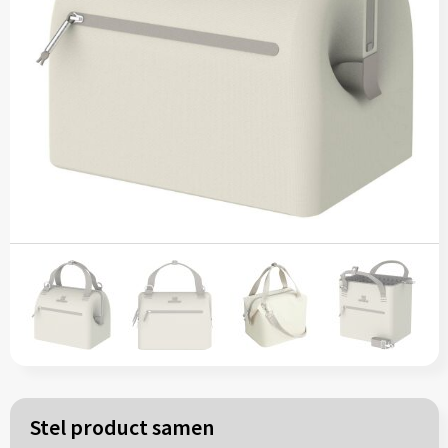
Papieren tassen
Reistassen
Zakelijk
Rugzakken
Schoudertassen
Koeltassen
Schrijf & papierwaren
Balpennen
Stel product samen