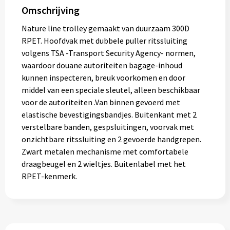
Omschrijving
Muntjes
Nature line trolley gemaakt van duurzaam 300D
RPET. Hoofdvak met dubbele puller ritssluiting
Paraplu's
volgens TSA -Transport Security Agency- normen,
waardoor douane autoriteiten bagage-inhoud
Stormparaplu's
kunnen inspecteren, breuk voorkomen en door
middel van een speciale sleutel, alleen beschikbaar
Klassieke paraplu's
voor de autoriteiten .Van binnen gevoerd met
elastische bevestigingsbandjes. Buitenkant met 2
Opvouwbare paraplu's
verstelbare banden, gespsluitingen, voorvak met
onzichtbare ritssluiting en 2 gevoerde handgrepen.
Zwart metalen mechanisme met comfortabele
Divers
draagbeugel en 2 wieltjes. Buitenlabel met het
RPET-kenmerk.
Technologie
Vrije tijd