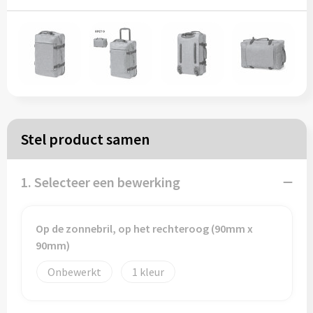
Papieren tassen
Reistassen
Zakelijk
Rugzakken
Stel product samen
Schoudertassen
1. Selecteer een bewerking
Koeltassen
Op de zonnebril, op het rechteroog (90mm x
90mm)
Schrijf & papierwaren
Onbewerkt
1
Balpennen