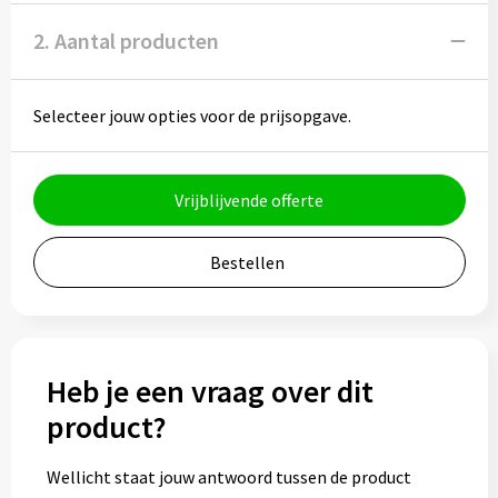
Potloden
2. Aantal producten
Markeerstiften
Selecteer jouw opties voor de prijsopgave.
Geschenksets
Merken
Vrijblijvende offerte
Notaboekjes
Bestellen
Zelfklevende memo's
Notablokken
Heb je een vraag over dit
Mappen
product?
Eten & drinken
Wellicht staat jouw antwoord tussen de product