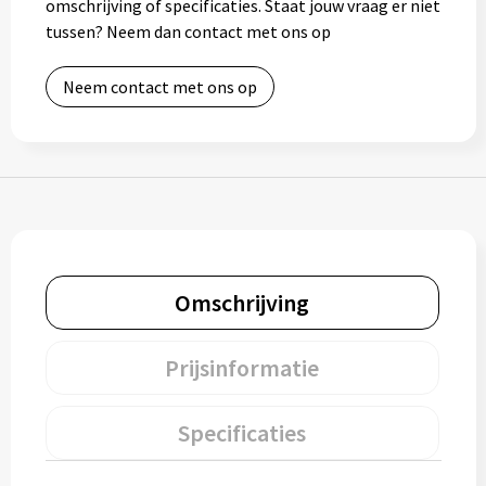
omschrijving of specificaties. Staat jouw vraag er niet
Bidons
tussen? Neem dan contact met ons op
Drinkbekers
Neem contact met ons op
Drinkflessen
Thermosflessen
Thermosbekers
Mokken & kopjes
Omschrijving
Glazen
Prijsinformatie
Lunchboxen
Specificaties
Snoep