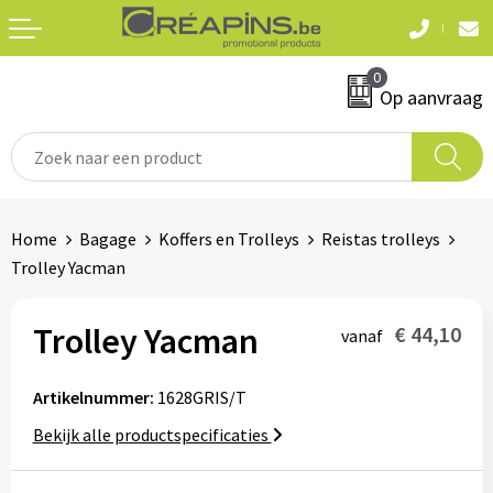
Terug
Terug
0
Textiel
Sleutelhangers
Op aanvraag
T-shirts
Automerken
Polo's
Divers
Home
Bagage
Koffers en Trolleys
Reistas trolleys
Sweaters en hoodies
Trolley Yacman
Eten & drinken
Fleeces
Snoepgoed
Trolley Yacman
€ 44,10
vanaf
Jassen
Waterflesjes
Artikelnummer:
1628GRIS/T
Hemden
Bekijk alle productspecificaties
Badtextiel & douche
Schrijf & papierwaren