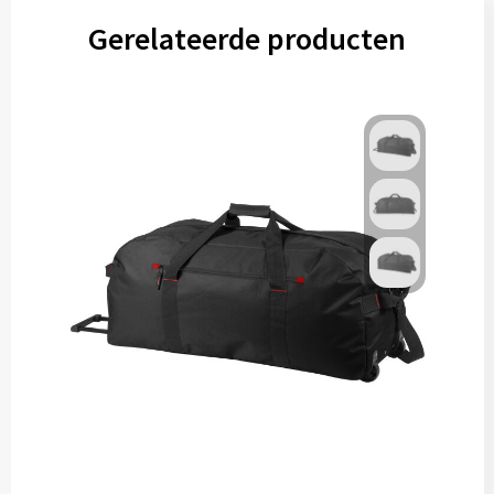
Gereedschap
Gerelateerde producten
Persoonlijke verzorging
Zonnebrillen
EHBO
Verpakkingen
Pashouders