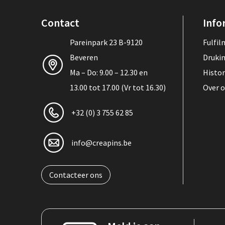
Contact
Info
Pareinpark 23 B-9120
Fulfi
Beveren
Druki
Ma – Do: 9.00 – 12.30 en
Histor
13.00 tot 17.00 (Vr tot 16.30)
Over 
+32 (0) 3 755 62 85
info@creapins.be
Contacteer ons