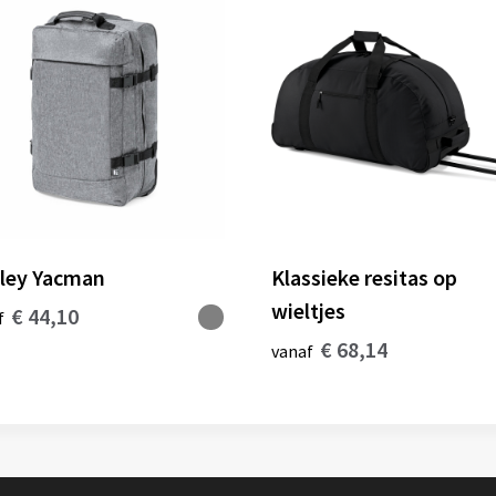
lley Yacman
Klassieke resitas op
wieltjes
€ 44,10
f
€ 68,14
vanaf