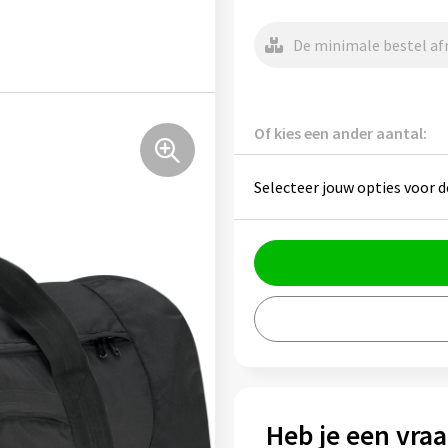
De minimale bestel afn
Of kies een ander aantal:
Selecteer jouw opties voor d
Heb je een vraa