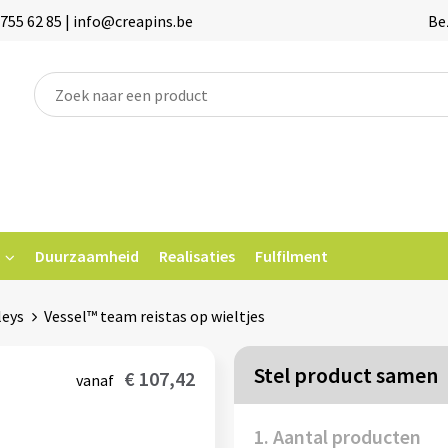
755 62 85 | info@creapins.be
Be
Duurzaamheid
Realisaties
Fulfilment
leys
Vessel™ team reistas op wieltjes
Stel product samen
€ 107,42
vanaf
1. Aantal producten