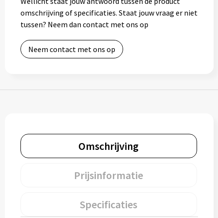
Wellicht staat jouw antwoord tussen de product
omschrijving of specificaties. Staat jouw vraag er niet
Bidons
tussen? Neem dan contact met ons op
Drinkbekers
Neem contact met ons op
Drinkflessen
Thermosflessen
Thermosbekers
Mokken & kopjes
Omschrijving
Glazen
Prijsinformatie
Lunchboxen
Specificaties
Snoep