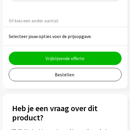
Potloden
Markeerstiften
Of kies een ander aantal:
Geschenksets
Selecteer jouw opties voor de prijsopgave.
Merken
Vrijblijvende offerte
Notaboekjes
Zelfklevende memo's
Bestellen
Notablokken
Mappen
Heb je een vraag over dit
product?
Eten & drinken