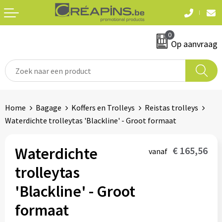
Terug
Terug
0
Textiel
Sleutelhangers
Op aanvraag
T-shirts
Automerken
Polo's
Divers
Home
Bagage
Koffers en Trolleys
Reistas trolleys
Sweaters en hoodies
Waterdichte trolleytas 'Blackline' - Groot formaat
Eten & drinken
Fleeces
Snoepgoed
Waterdichte
€ 165,56
vanaf
Jassen
trolleytas
Waterflesjes
Hemden
'Blackline' - Groot
formaat
Badtextiel & douche
Schrijf & papierwaren