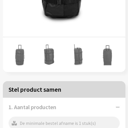
Papieren tassen
Reistassen
Zakelijk
Rugzakken
Schoudertassen
Koeltassen
Stel product samen
Schrijf & papierwaren
1. Aantal producten
Balpennen
De minimale bestel afname is 1 stuk(s)