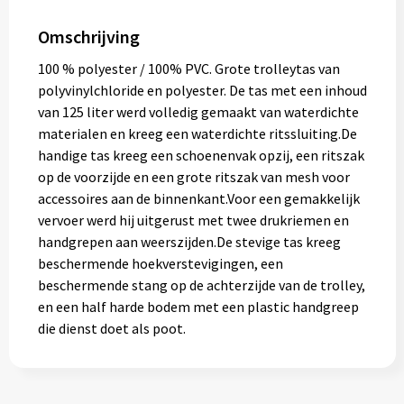
Muntjes
Omschrijving
100 % polyester / 100% PVC. Grote trolleytas van
Paraplu's
polyvinylchloride en polyester. De tas met een inhoud
van 125 liter werd volledig gemaakt van waterdichte
Stormparaplu's
materialen en kreeg een waterdichte ritssluiting.De
handige tas kreeg een schoenenvak opzij, een ritszak
Klassieke paraplu's
op de voorzijde en een grote ritszak van mesh voor
accessoires aan de binnenkant.Voor een gemakkelijk
Opvouwbare paraplu's
vervoer werd hij uitgerust met twee drukriemen en
handgrepen aan weerszijden.De stevige tas kreeg
beschermende hoekverstevigingen, een
Divers
beschermende stang op de achterzijde van de trolley,
en een half harde bodem met een plastic handgreep
die dienst doet als poot.
Technologie
Vrije tijd