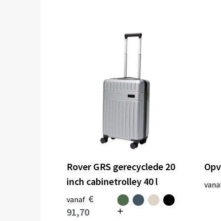
Rover GRS gerecyclede 20
Opv
inch cabinetrolley 40 l
vana
€
vanaf
91,70