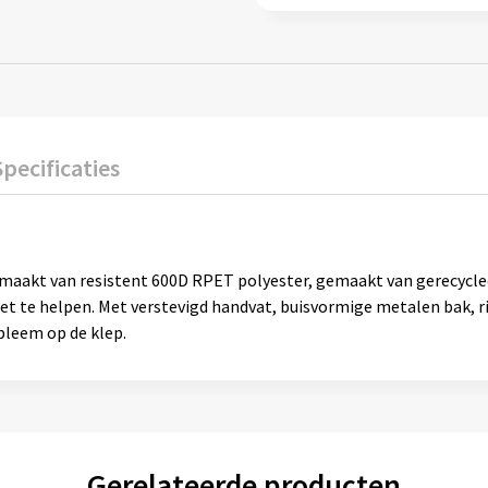
Specificaties
akt van resistent 600D RPET polyester, gemaakt van gerecycled p
et te helpen. Met verstevigd handvat, buisvormige metalen bak, 
leem op de klep.
Gerelateerde producten