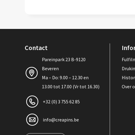
Contact
Info
Pareinpark 23 B-9120
Fulfi
Beveren
Druki
Ma – Do: 9.00 – 12.30 en
Histor
13.00 tot 17.00 (Vr tot 16.30)
Over 
+32 (0) 3 755 62 85
info@creapins.be