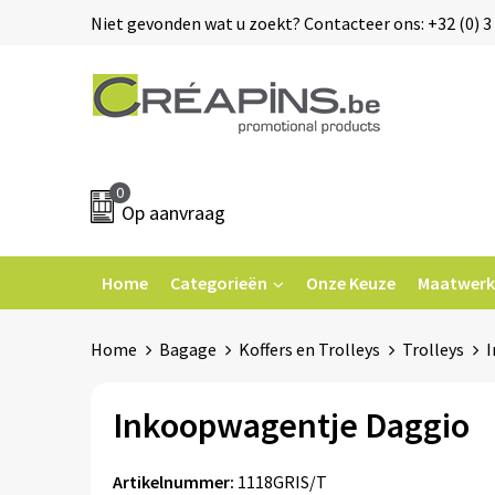
Niet gevonden wat u zoekt? Contacteer ons: +32 (0) 3 
0
Op aanvraag
Home
Categorieën
Onze Keuze
Maatwerk
Home
Bagage
Koffers en Trolleys
Trolleys
I
Inkoopwagentje Daggio
Artikelnummer:
1118GRIS/T