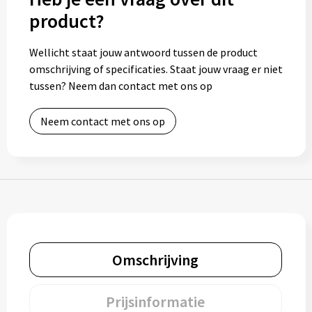
Muntjes
product?
Wellicht staat jouw antwoord tussen de product
Paraplu's
omschrijving of specificaties. Staat jouw vraag er niet
tussen? Neem dan contact met ons op
Stormparaplu's
Neem contact met ons op
Klassieke paraplu's
Opvouwbare paraplu's
Divers
Technologie
Omschrijving
Vrije tijd
Prijsinformatie