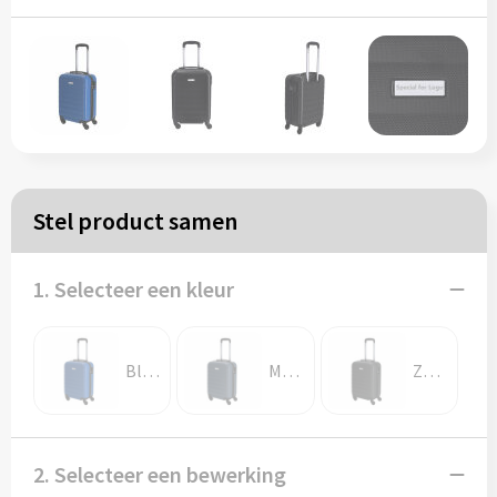
Papieren tassen
Reistassen
Zakelijk
Rugzakken
Stel product samen
Schoudertassen
1. Selecteer een kleur
Koeltassen
Blauw
Marine blauw
Zwart
Schrijf & papierwaren
Balpennen
2. Selecteer een bewerking