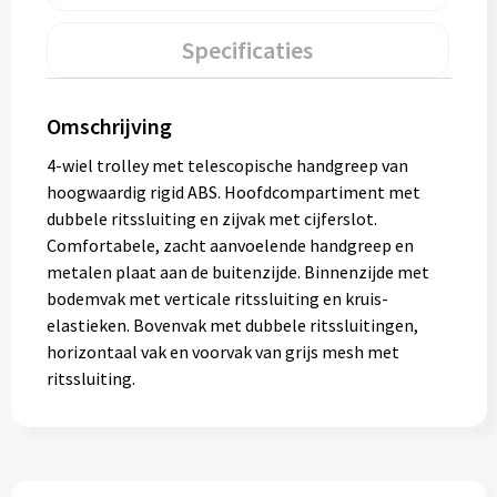
Gereedschap
Specificaties
Persoonlijke verzorging
Omschrijving
Zonnebrillen
4-wiel trolley met telescopische handgreep van
EHBO
hoogwaardig rigid ABS. Hoofdcompartiment met
dubbele ritssluiting en zijvak met cijferslot.
Verpakkingen
Comfortabele, zacht aanvoelende handgreep en
metalen plaat aan de buitenzijde. Binnenzijde met
Pashouders
bodemvak met verticale ritssluiting en kruis-
elastieken. Bovenvak met dubbele ritssluitingen,
horizontaal vak en voorvak van grijs mesh met
ritssluiting.