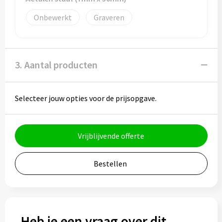
Bidons
Onbewerkt
Graveren
Drinkbekers
Drinkflessen
3. Aantal producten
Thermosflessen
Selecteer jouw opties voor de prijsopgave.
Thermosbekers
Mokken & kopjes
Vrijblijvende offerte
Glazen
Bestellen
Lunchboxen
Snoep
Heb je een vraag over dit