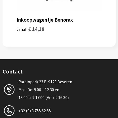
Inkoopwagentje Benorax
€ 14,18
vanaf
Contact
Pareinpark 23 B-9120 Beveren
Ma – Do: 9.00 – 12.30 en
13.00 tot 17.00 (Vr tot 16.30)
+32 (0) 3 755 62 85