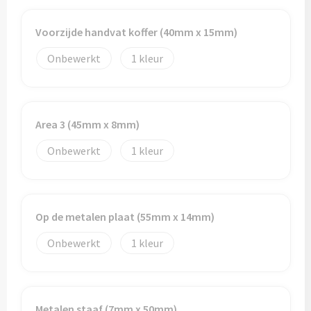
Potloden
Voorzijde handvat koffer (40mm x 15mm)
Markeerstiften
Onbewerkt
1
Geschenksets
Merken
Area 3 (45mm x 8mm)
Notaboekjes
Onbewerkt
1
Zelfklevende memo's
Notablokken
Op de metalen plaat (55mm x 14mm)
Onbewerkt
1
Mappen
Eten & drinken
Metalen staaf (7mm x 50mm)