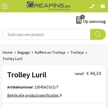
Terug
Terug
0
Textiel
Sleutelhangers
Op aanvraag
T-shirts
Automerken
Polo's
Divers
Home
Bagage
Koffers en Trolleys
Trolleys
Sweaters en hoodies
Trolley Luril
Eten & drinken
Fleeces
Snoepgoed
Trolley Luril
€ 44,10
vanaf
Jassen
Waterflesjes
Artikelnummer:
22045AZULS/T
Hemden
Bekijk alle productspecificaties
Badtextiel & douche
Schrijf & papierwaren