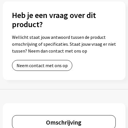
Bidons
Heb je een vraag over dit
Drinkbekers
product?
Drinkflessen
Wellicht staat jouw antwoord tussen de product
omschrijving of specificaties. Staat jouw vraag er niet
Thermosflessen
tussen? Neem dan contact met ons op
Thermosbekers
Neem contact met ons op
Mokken & kopjes
Glazen
Lunchboxen
Snoep
Omschrijving