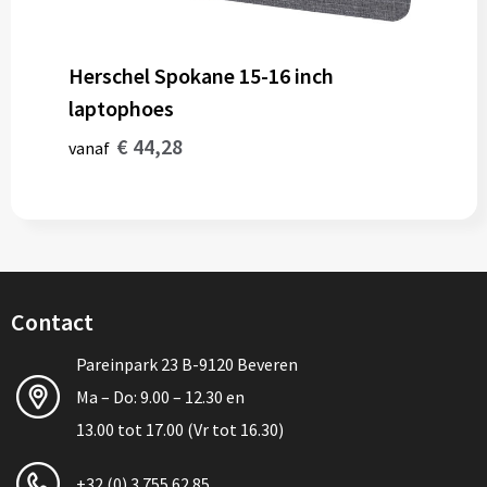
Herschel Spokane 15-16 inch
laptophoes
€ 44,28
vanaf
Contact
Pareinpark 23 B-9120 Beveren
Ma – Do: 9.00 – 12.30 en
13.00 tot 17.00 (Vr tot 16.30)
+32 (0) 3 755 62 85