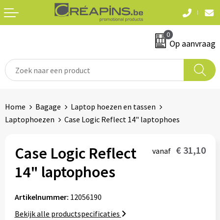
Terug
Terug
0
Textiel
Sleutelhangers
Op aanvraag
T-shirts
Automerken
Polo's
Divers
Home
Bagage
Laptop hoezen en tassen
Sweaters en hoodies
Laptophoezen
Case Logic Reflect 14" laptophoes
Eten & drinken
Fleeces
Snoepgoed
Case Logic Reflect
€ 31,10
vanaf
Jassen
14" laptophoes
Waterflesjes
Hemden
Artikelnummer:
12056190
Badtextiel & douche
Schrijf & papierwaren
Bekijk alle productspecificaties