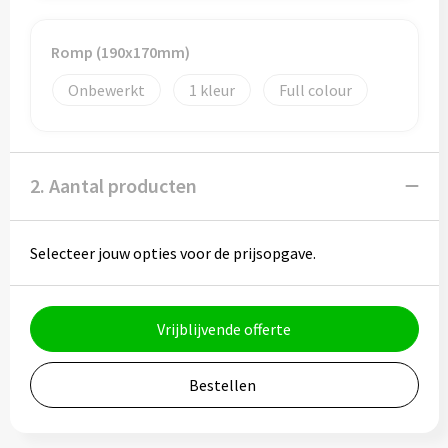
Potloden
Romp (190x170mm)
Markeerstiften
Onbewerkt
1
Full colour
Geschenksets
Merken
2. Aantal producten
Notaboekjes
Selecteer jouw opties voor de prijsopgave.
Zelfklevende memo's
Notablokken
Vrijblijvende offerte
Mappen
Bestellen
Eten & drinken