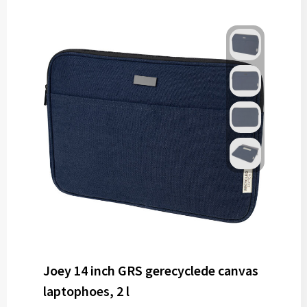
Gereedschap
Persoonlijke verzorging
Zonnebrillen
EHBO
Verpakkingen
Pashouders
Joey 14 inch GRS gerecyclede canvas
laptophoes, 2 l