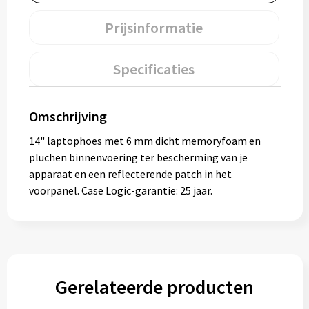
Muntjes
Prijsinformatie
Paraplu's
Specificaties
Stormparaplu's
Omschrijving
Klassieke paraplu's
14" laptophoes met 6 mm dicht memoryfoam en
pluchen binnenvoering ter bescherming van je
Opvouwbare paraplu's
apparaat en een reflecterende patch in het
voorpanel. Case Logic-garantie: 25 jaar.
Divers
Technologie
Gerelateerde producten
Vrije tijd