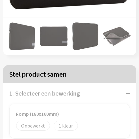
Papieren tassen
Reistassen
Zakelijk
Rugzakken
Schoudertassen
Stel product samen
Koeltassen
1. Selecteer een bewerking
Schrijf & papierwaren
Romp (180x160mm)
Onbewerkt
1
Balpennen