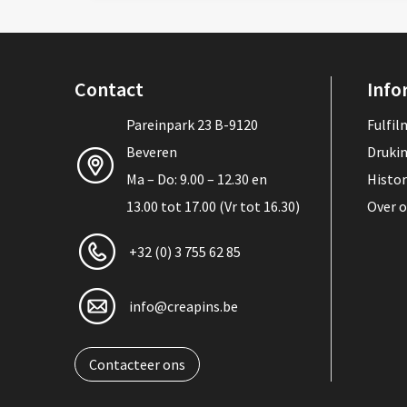
Contact
Info
Pareinpark 23 B-9120
Fulfi
Beveren
Druki
Ma – Do: 9.00 – 12.30 en
Histor
13.00 tot 17.00 (Vr tot 16.30)
Over 
+32 (0) 3 755 62 85
info@creapins.be
Contacteer ons