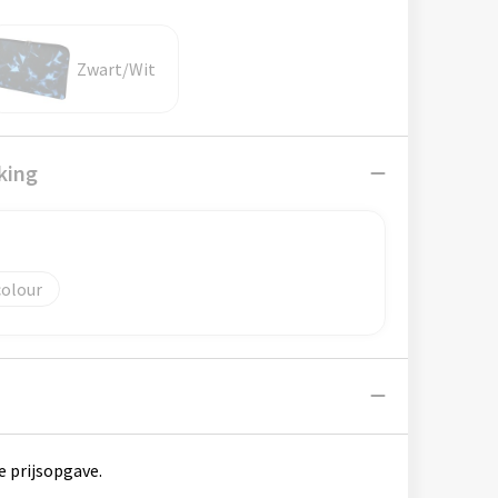
Zwart/Wit
king
colour
e prijsopgave.