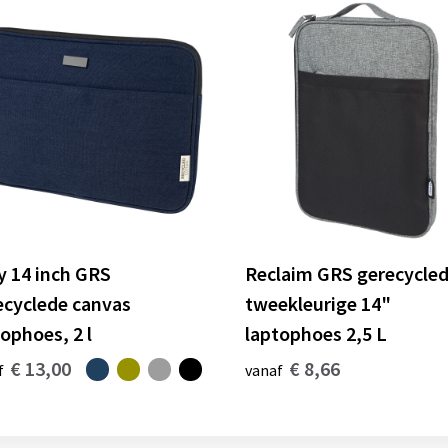
y 14 inch GRS
Reclaim GRS gerecycle
ecyclede canvas
tweekleurige 14"
ophoes, 2 l
laptophoes 2,5 L
€ 13,00
€ 8,66
f
vanaf