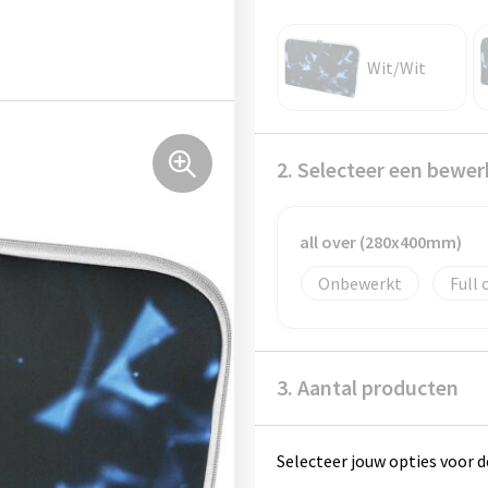
Wit/Wit
2. Selecteer een bewer
all over (280x400mm)
Onbewerkt
Full 
3. Aantal producten
Selecteer jouw opties voor d