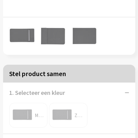
Papieren tassen
Reistassen
Zakelijk
Rugzakken
Schoudertassen
Stel product samen
Koeltassen
1. Selecteer een kleur
Schrijf & papierwaren
Marine blauw
Zwart
Balpennen