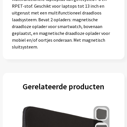
Gereedschap
RPET-stof. Geschikt voor laptops tot 13 inch en
uitgerust met een multifunctioneel draadloos
Persoonlijke verzorging
laadsysteem. Bevat 2 opladers: magnetische
draadloze oplader voor smartwatch, bovenaan
Zonnebrillen
geplaatst, en magnetische draadloze oplader voor
mobiel en/of oortjes onderaan. Met magnetisch
EHBO
sluitsysteem.
Verpakkingen
Pashouders
Gerelateerde producten