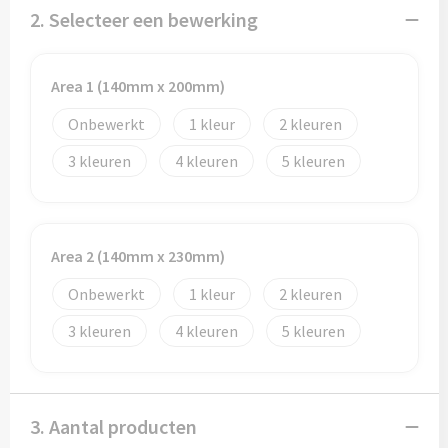
Potloden
2. Selecteer een bewerking
Markeerstiften
Area 1 (140mm x 200mm)
Geschenksets
Onbewerkt
1
2
Merken
3
4
5
Notaboekjes
Zelfklevende memo's
Area 2 (140mm x 230mm)
Onbewerkt
1
2
Notablokken
3
4
5
Mappen
3. Aantal producten
Eten & drinken