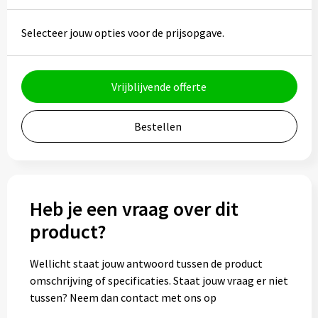
Bidons
Selecteer jouw opties voor de prijsopgave.
Drinkbekers
Vrijblijvende offerte
Drinkflessen
Thermosflessen
Bestellen
Thermosbekers
Mokken & kopjes
Heb je een vraag over dit
product?
Glazen
Lunchboxen
Wellicht staat jouw antwoord tussen de product
omschrijving of specificaties. Staat jouw vraag er niet
Snoep
tussen? Neem dan contact met ons op