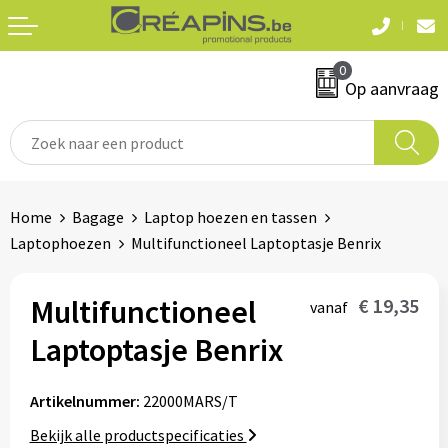
Terug
Terug
0
Textiel
Sleutelhangers
Op aanvraag
T-shirts
Automerken
Polo's
Divers
Home
Bagage
Laptop hoezen en tassen
Sweaters en hoodies
Laptophoezen
Multifunctioneel Laptoptasje Benrix
Eten & drinken
Fleeces
Snoepgoed
Multifunctioneel
€ 19,35
vanaf
Jassen
Laptoptasje Benrix
Waterflesjes
Hemden
Artikelnummer:
22000MARS/T
Badtextiel & douche
Schrijf & papierwaren
Bekijk alle productspecificaties