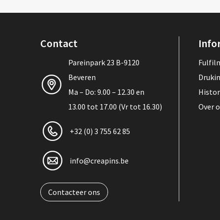
Contact
Info
Pareinpark 23 B-9120
Fulfi
Beveren
Druki
Ma – Do: 9.00 – 12.30 en
Histor
13.00 tot 17.00 (Vr tot 16.30)
Over 
+32 (0) 3 755 62 85
info@creapins.be
Contacteer ons