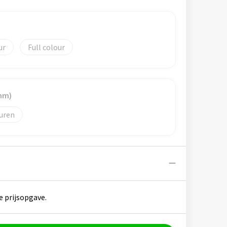
Full colour
mm)
uren
e prijsopgave.