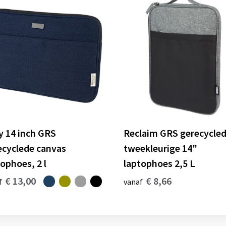
y 14 inch GRS
Reclaim GRS gerecycle
ecyclede canvas
tweekleurige 14"
ophoes, 2 l
laptophoes 2,5 L
€ 13,00
€ 8,66
f
vanaf