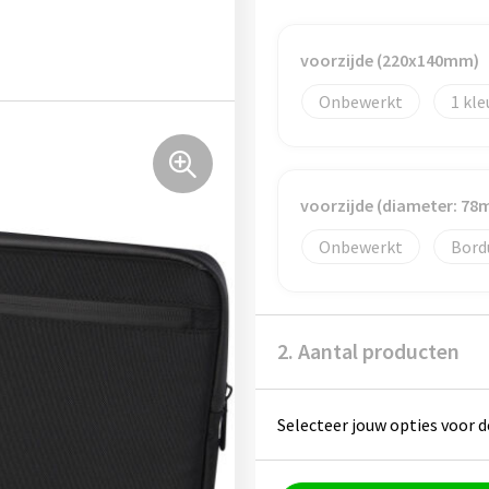
voorzijde (220x140mm)
Onbewerkt
1
voorzijde (diameter: 78
Onbewerkt
Bord
2. Aantal producten
Selecteer jouw opties voor d