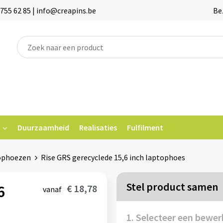
755 62 85 | info@creapins.be
Be
Duurzaamheid
Realisaties
Fulfilment
ophoezen
Rise GRS gerecyclede 15,6 inch laptophoes
Stel product samen
6
€ 18,78
vanaf
1. Selecteer een bewer