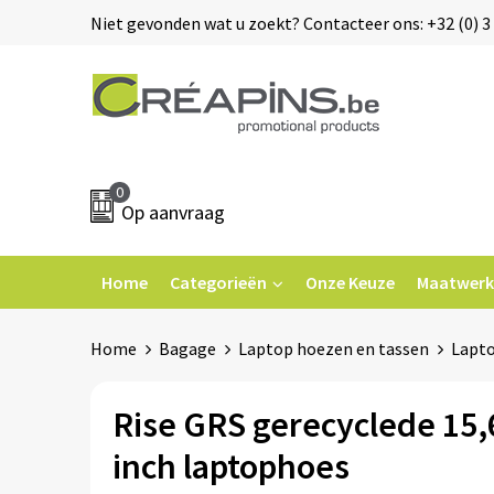
Niet gevonden wat u zoekt? Contacteer ons: +32 (0) 3 
0
Op aanvraag
Home
Categorieën
Onze Keuze
Maatwerk
Home
Bagage
Laptop hoezen en tassen
Lapt
Rise GRS gerecyclede 15,
inch laptophoes