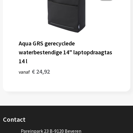
Aqua GRS gerecyclede
waterbestendige 14" laptopdraagtas
14 l
€ 24,92
vanaf
Contact
Pareinpark 23 B-9120 Beveren