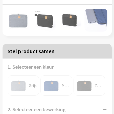
Papieren tassen
Reistassen
Zakelijk
Rugzakken
Stel product samen
Schoudertassen
1. Selecteer een kleur
Koeltassen
Grijs
Marine blauw
Zwart
Schrijf & papierwaren
Balpennen
2. Selecteer een bewerking