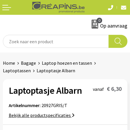
Terug
Terug
0
Textiel
Sleutelhangers
Op aanvraag
T-shirts
Automerken
Polo's
Divers
Home
Bagage
Laptop hoezen en tassen
Sweaters en hoodies
Laptoptassen
Laptoptasje Albarn
Eten & drinken
Fleeces
Snoepgoed
Laptoptasje Albarn
€ 6,30
vanaf
Jassen
Waterflesjes
Artikelnummer:
20927GRIS/T
Hemden
Bekijk alle productspecificaties
Badtextiel & douche
Schrijf & papierwaren