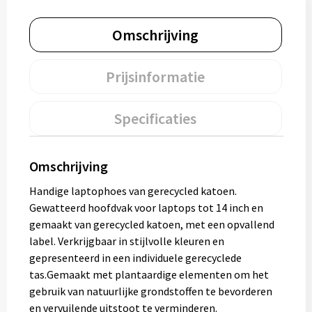
Muntjes
Omschrijving
Paraplu's
Prijsinformatie
Stormparaplu's
Specificaties
Klassieke paraplu's
Omschrijving
Opvouwbare paraplu's
Handige laptophoes van gerecycled katoen.
Gewatteerd hoofdvak voor laptops tot 14 inch en
Divers
gemaakt van gerecycled katoen, met een opvallend
label. Verkrijgbaar in stijlvolle kleuren en
Technologie
gepresenteerd in een individuele gerecyclede
tas.Gemaakt met plantaardige elementen om het
Vrije tijd
gebruik van natuurlijke grondstoffen te bevorderen
en vervuilende uitstoot te verminderen.