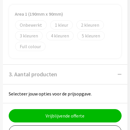
Potloden
Area 1 (190mm x 90mm)
Markeerstiften
Onbewerkt
1
2
Geschenksets
3
4
5
Merken
Full colour
Notaboekjes
3. Aantal producten
Zelfklevende memo's
Notablokken
Selecteer jouw opties voor de prijsopgave.
Mappen
Vrijblijvende offerte
Eten & drinken