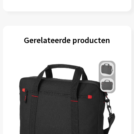
Gereedschap
Persoonlijke verzorging
Zonnebrillen
Gerelateerde producten
EHBO
Verpakkingen
Pashouders