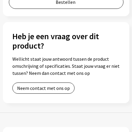
Bestellen
Bidons
Drinkbekers
Heb je een vraag over dit
Drinkflessen
product?
Thermosflessen
Wellicht staat jouw antwoord tussen de product
Thermosbekers
omschrijving of specificaties. Staat jouw vraag er niet
tussen? Neem dan contact met ons op
Mokken & kopjes
Neem contact met ons op
Glazen
Lunchboxen
Snoep