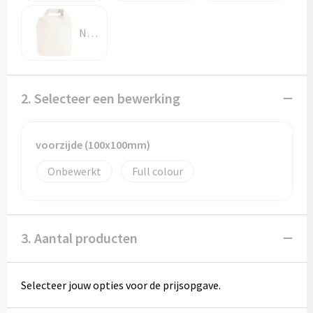
Potloden
Natuur
Markeerstiften
Geschenksets
2. Selecteer een bewerking
Merken
Notaboekjes
voorzijde (100x100mm)
Onbewerkt
Full colour
Zelfklevende memo's
Notablokken
3. Aantal producten
Mappen
Selecteer jouw opties voor de prijsopgave.
Eten & drinken