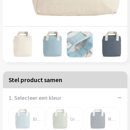
Papieren tassen
Reistassen
Zakelijk
Rugzakken
Schoudertassen
Stel product samen
Koeltassen
1. Selecteer een kleur
Schrijf & papierwaren
Balpennen
Blauw
Groen
Marineblauw