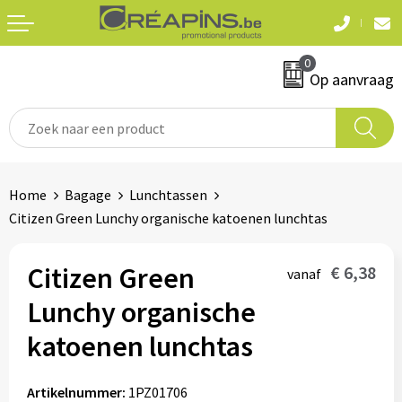
Terug
Terug
0
Textiel
Sleutelhangers
Op aanvraag
T-shirts
Automerken
Polo's
Divers
Home
Bagage
Lunchtassen
Sweaters en hoodies
Citizen Green Lunchy organische katoenen lunchtas
Eten & drinken
Fleeces
Snoepgoed
Citizen Green
€ 6,38
vanaf
Jassen
Lunchy organische
Waterflesjes
Hemden
katoenen lunchtas
Badtextiel & douche
Schrijf & papierwaren
Artikelnummer:
1PZ01706