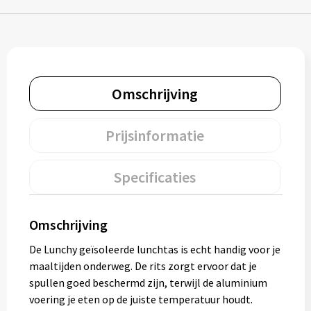
Muntjes
Paraplu's
Omschrijving
Stormparaplu's
Prijsinformatie
Klassieke paraplu's
Opvouwbare paraplu's
Specificaties
Divers
Omschrijving
De Lunchy geïsoleerde lunchtas is echt handig voor je
Technologie
maaltijden onderweg. De rits zorgt ervoor dat je
spullen goed beschermd zijn, terwijl de aluminium
Vrije tijd
voering je eten op de juiste temperatuur houdt.