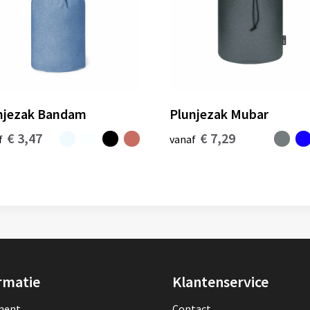
njezak Bandam
Plunjezak Mubar
€ 3,47
€ 7,29
f
vanaf
rmatie
Klantenservice
lment
Contact