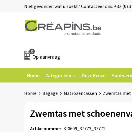
Niet gevonden wat u zoekt? Contacteer ons: +32 (0) 3 
0
Op aanvraag
Home
Categorieën
Onze Keuze
Maatwerk
Home
Bagage
Matrozentassen
Zwemtas met 
Zwemtas met schoenenv
Artikelnummer:
KI0609_37773_37772