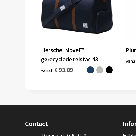
Herschel Novel™
Plu
gerecyclede reistas 43 l
vana
€ 93,89
vanaf
Contact
Info
Pareinpark 23 B-9120
Fulfi