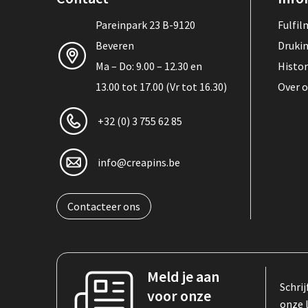
Pareinpark 23 B-9120
Fulfi
Beveren
Druki
Ma – Do: 9.00 – 12.30 en
Histor
13.00 tot 17.00 (Vr tot 16.30)
Over 
+32 (0) 3 755 62 85
info@creapins.be
Contacteer ons
Meld je aan
Schrij
voor onze
onze 