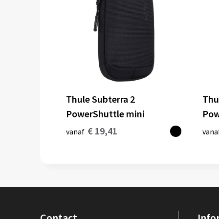
Thule Subterra 2
Thu
PowerShuttle mini
Pow
€ 19,41
vanaf
vana
Contact
Info