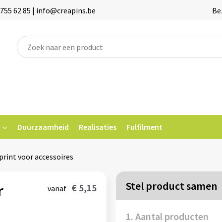
755 62 85 | info@creapins.be
Be
Duurzaamheid
Realisaties
Fulfilment
rint voor accessoires
Stel product samen
r
€ 5,15
vanaf
1. Aantal producten