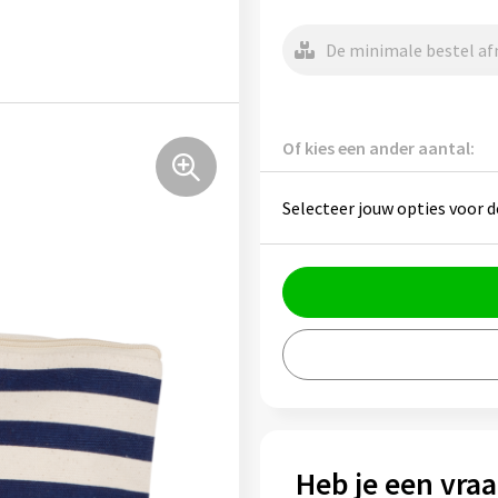
De minimale bestel afn
Of kies een ander aantal:
Selecteer jouw opties voor d
Heb je een vraa