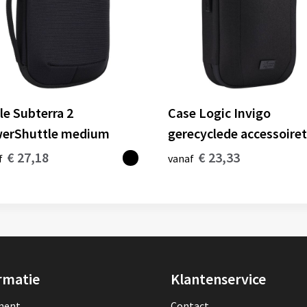
le Subterra 2
Case Logic Invigo
erShuttle medium
gerecyclede accessoire
€ 27,18
€ 23,33
f
vanaf
rmatie
Klantenservice
lment
Contact