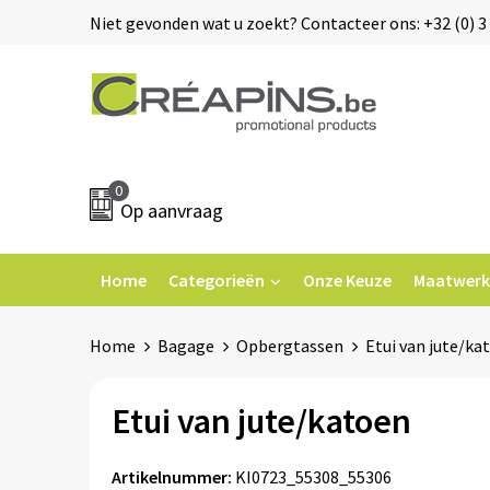
Niet gevonden wat u zoekt? Contacteer ons: +32 (0) 3 
0
Op aanvraag
Home
Categorieën
Onze Keuze
Maatwerk
Home
Bagage
Opbergtassen
Etui van jute/ka
Etui van jute/katoen
Artikelnummer:
KI0723_55308_55306