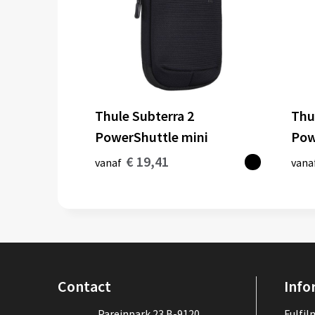
Thule Subterra 2
Thu
PowerShuttle mini
Pow
€ 19,41
vanaf
vana
Contact
Info
Pareinpark 23 B-9120
Fulfi