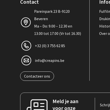
Contact
Info
Pareinpark 23 B-9120
Fulfi
Beveren
Druki
Ma – Do: 9.00 – 12.30 en
Histor
13.00 tot 17.00 (Vr tot 16.30)
Over 
+32 (0) 3 755 62 85
info@creapins.be
Contacteer ons
Meld je aan
Schrij
voor onze