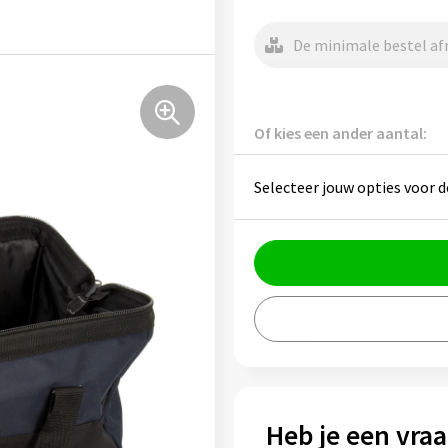
De minimale bestel afn
Of kies een ander aantal:
Selecteer jouw opties voor d
Heb je een vraa