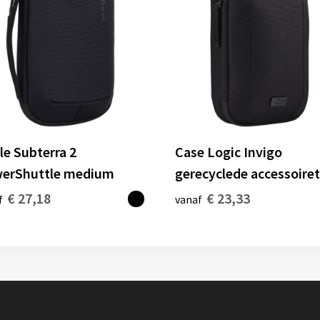
le Subterra 2
Case Logic Invigo
erShuttle medium
gerecyclede accessoire
€ 27,18
€ 23,33
f
vanaf