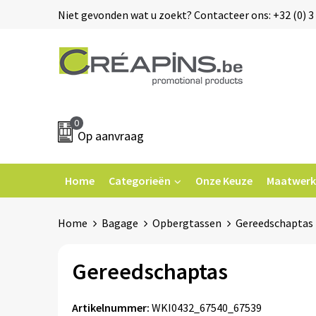
Niet gevonden wat u zoekt? Contacteer ons: +32 (0) 3 
0
Op aanvraag
Home
Categorieën
Onze Keuze
Maatwerk
Home
Bagage
Opbergtassen
Gereedschaptas
Gereedschaptas
Artikelnummer:
WKI0432_67540_67539