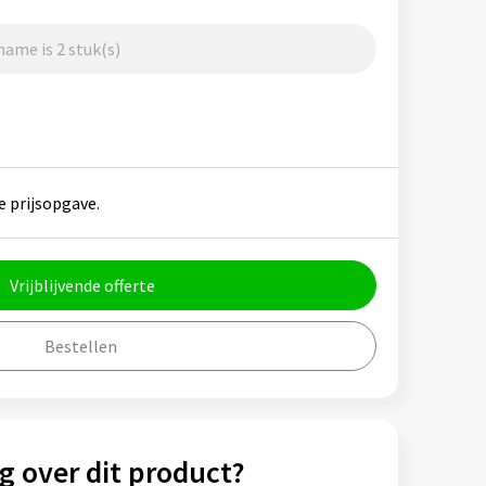
ame is 2 stuk(s)
e prijsopgave.
Vrijblijvende offerte
Bestellen
g over dit product?