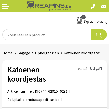
Terug
Terug
0
Textiel
Sleutelhangers
Op aanvraag
T-shirts
Automerken
Polo's
Divers
Home
Bagage
Opbergtassen
Katoenen koordjestas
Sweaters en hoodies
Eten & drinken
Fleeces
Katoenen
€ 1,34
vanaf
Snoepgoed
koordjestas
Jassen
Waterflesjes
Hemden
Artikelnummer:
KI0747_62915_62914
Bekijk alle productspecificaties
Badtextiel & douche
Schrijf & papierwaren