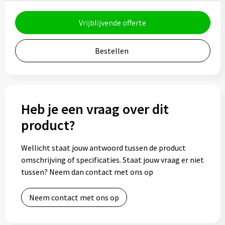
Bidons
Vrijblijvende offerte
Drinkbekers
Bestellen
Drinkflessen
Thermosflessen
Heb je een vraag over dit
Thermosbekers
product?
Mokken & kopjes
Wellicht staat jouw antwoord tussen de product
omschrijving of specificaties. Staat jouw vraag er niet
Glazen
tussen? Neem dan contact met ons op
Lunchboxen
Neem contact met ons op
Snoep