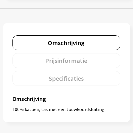
Muntjes
Paraplu's
Omschrijving
Stormparaplu's
Klassieke paraplu's
Prijsinformatie
Opvouwbare paraplu's
Specificaties
Divers
Omschrijving
Technologie
100% katoen, tas met een touwkoordsluiting.
Vrije tijd