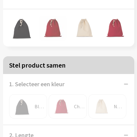
Papieren tassen
Reistassen
Zakelijk
Rugzakken
Stel product samen
Schoudertassen
1. Selecteer een kleur
Koeltassen
Black
Cherry Red
Natural
Schrijf & papierwaren
Balpennen
2. Lengte