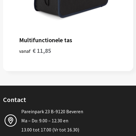
Multifunctionele tas
€ 11,85
vanaf
Contact
Pareinpark 23 B-9120 Beveren
Ma – Do: 9.00 – 12.30 en
13.00 tot 17.00 (Vr tot 16.30)