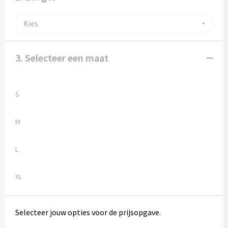
Potloden
Markeerstiften
Geschenksets
3. Selecteer een maat
Merken
S
Notaboekjes
M
Zelfklevende memo's
L
Notablokken
XL
Mappen
Selecteer jouw opties voor de prijsopgave.
Eten & drinken