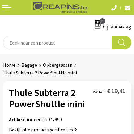
Terug
Terug
0
Textiel
Sleutelhangers
Op aanvraag
T-shirts
Automerken
Polo's
Divers
Home
Bagage
Opbergtassen
Sweaters en hoodies
Thule Subterra 2 PowerShuttle mini
Eten & drinken
Fleeces
Snoepgoed
Thule Subterra 2
€ 19,41
vanaf
Jassen
PowerShuttle mini
Waterflesjes
Hemden
Artikelnummer:
12072990
Badtextiel & douche
Schrijf & papierwaren
Bekijk alle productspecificaties