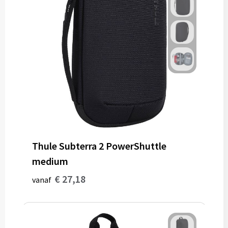
Gereedschap
Persoonlijke verzorging
Zonnebrillen
EHBO
Verpakkingen
Pashouders
Thule Subterra 2 PowerShuttle
medium
€ 27,18
vanaf