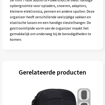
De mini Thule Subterra Powershuttle biedt handige
Muntjes
opbergruimte voor opladers, snoeren, adapters,
kleinere elektronica, pennen en andere spullen. Deze
organizer heeft verschillende veelzijdige vakken en
Paraplu's
elastische lussen en een handige sleutelhanger. De
gestroomlijnde vorm van de organizer maakt het
Stormparaplu's
gemakkelijk om onderweg bij de benodigdheden te
komen.
Klassieke paraplu's
Opvouwbare paraplu's
Gerelateerde producten
Divers
Technologie
Vrije tijd