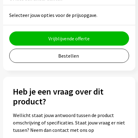
Potloden
Selecteer jouw opties voor de prijsopgave.
Markeerstiften
Geschenksets
Vrijblijvende offerte
Merken
Bestellen
Notaboekjes
Zelfklevende memo's
Heb je een vraag over dit
Notablokken
product?
Mappen
Wellicht staat jouw antwoord tussen de product
omschrijving of specificaties. Staat jouw vraag er niet
tussen? Neem dan contact met ons op
Eten & drinken