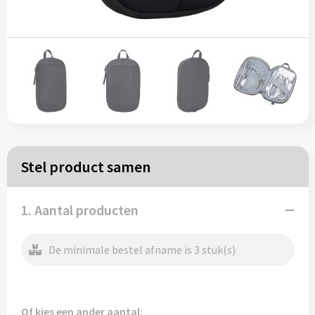
Papieren tassen
Reistassen
Zakelijk
Rugzakken
Stel product samen
Schoudertassen
Koeltassen
1. Aantal producten
De minimale bestel afname is 3 stuk(s)
Schrijf & papierwaren
Balpennen
Of kies een ander aantal: