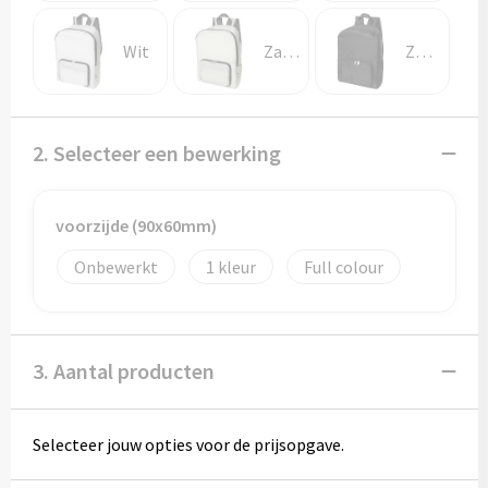
Potloden
Wit
Zandsteen
Zwart
Markeerstiften
Geschenksets
2. Selecteer een bewerking
Merken
Notaboekjes
voorzijde (90x60mm)
Onbewerkt
1
Full colour
Zelfklevende memo's
Notablokken
3. Aantal producten
Mappen
Selecteer jouw opties voor de prijsopgave.
Eten & drinken