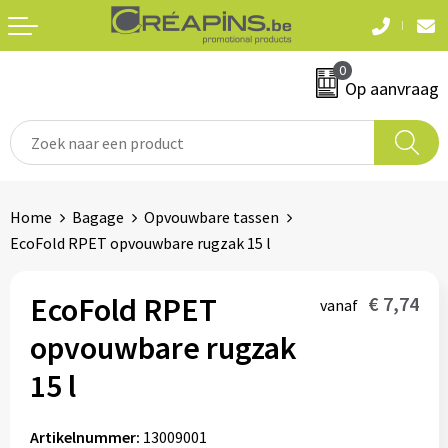
Terug
Terug
0
Textiel
Sleutelhangers
Op aanvraag
T-shirts
Automerken
Polo's
Divers
Home
Bagage
Opvouwbare tassen
Sweaters en hoodies
EcoFold RPET opvouwbare rugzak 15 l
Eten & drinken
Fleeces
Snoepgoed
EcoFold RPET
€ 7,74
vanaf
Jassen
opvouwbare rugzak
Waterflesjes
Hemden
15 l
Badtextiel & douche
Schrijf & papierwaren
Artikelnummer:
13009001