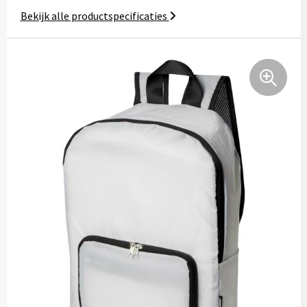
Schorten
Notaboekje
Bekijk alle productspecificaties
High-Vis
Kids & Baby's
Petten
Mutsen
Handschoenen en sjaals
Bagage
Katoenen draagtassen
Boodschappentassen