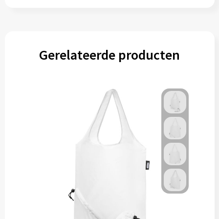
Gereedschap
Persoonlijke verzorging
Gerelateerde producten
Zonnebrillen
EHBO
Verpakkingen
Pashouders