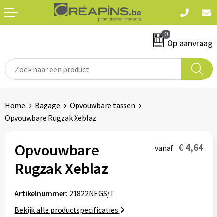
Terug
Terug
0
Textiel
Sleutelhangers
Op aanvraag
T-shirts
Automerken
Polo's
Divers
Home
Bagage
Opvouwbare tassen
Sweaters en hoodies
Opvouwbare Rugzak Xeblaz
Eten & drinken
Fleeces
Snoepgoed
Opvouwbare
€ 4,64
vanaf
Jassen
Rugzak Xeblaz
Waterflesjes
Hemden
Artikelnummer:
21822NEGS/T
Badtextiel & douche
Schrijf & papierwaren
Bekijk alle productspecificaties