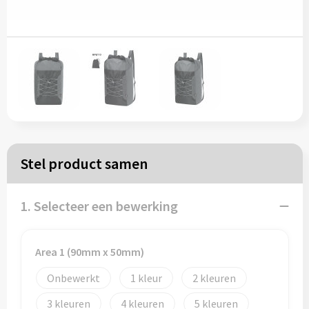
Papieren tassen
Reistassen
Zakelijk
Rugzakken
Stel product samen
Schoudertassen
Koeltassen
1. Selecteer een bewerking
Schrijf & papierwaren
Area 1 (90mm x 50mm)
Onbewerkt
1
2
Balpennen
3
4
5