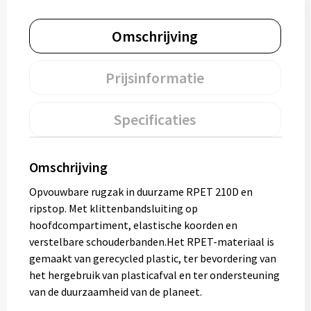
Muntjes
Omschrijving
Paraplu's
Prijsinformatie
Stormparaplu's
Specificaties
Klassieke paraplu's
Omschrijving
Opvouwbare paraplu's
Opvouwbare rugzak in duurzame RPET 210D en
ripstop. Met klittenbandsluiting op
Divers
hoofdcompartiment, elastische koorden en
verstelbare schouderbanden.Het RPET-materiaal is
Technologie
gemaakt van gerecycled plastic, ter bevordering van
het hergebruik van plasticafval en ter ondersteuning
Vrije tijd
van de duurzaamheid van de planeet.