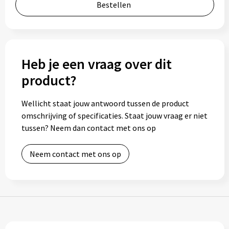
Bestellen
Bidons
Drinkbekers
Heb je een vraag over dit
Drinkflessen
product?
Thermosflessen
Wellicht staat jouw antwoord tussen de product
Thermosbekers
omschrijving of specificaties. Staat jouw vraag er niet
tussen? Neem dan contact met ons op
Mokken & kopjes
Neem contact met ons op
Glazen
Lunchboxen
Snoep