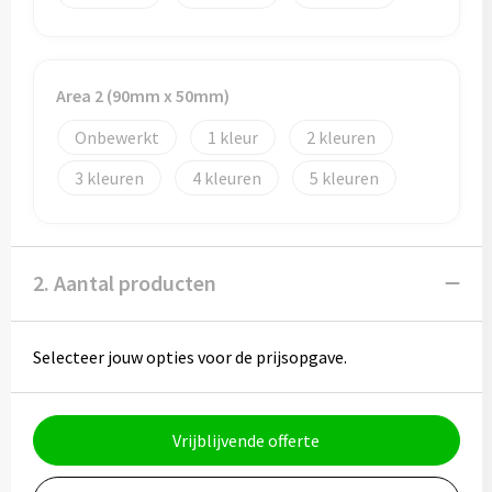
Potloden
Markeerstiften
Area 2 (90mm x 50mm)
Geschenksets
Onbewerkt
1
2
Merken
3
4
5
Notaboekjes
Zelfklevende memo's
2. Aantal producten
Notablokken
Selecteer jouw opties voor de prijsopgave.
Mappen
Vrijblijvende offerte
Eten & drinken