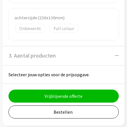
Bidons
achterzijde (230x130mm)
Drinkbekers
Onbewerkt
Full colour
Drinkflessen
Thermosflessen
3. Aantal producten
Thermosbekers
Selecteer jouw opties voor de prijsopgave.
Mokken & kopjes
Glazen
Vrijblijvende offerte
Lunchboxen
Bestellen
Snoep