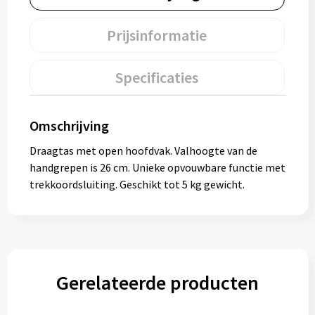
Gereedschap
Prijsinformatie
Persoonlijke verzorging
Specificaties
Zonnebrillen
EHBO
Omschrijving
Verpakkingen
Draagtas met open hoofdvak. Valhoogte van de
handgrepen is 26 cm. Unieke opvouwbare functie met
Pashouders
trekkoordsluiting. Geschikt tot 5 kg gewicht.
Gerelateerde producten