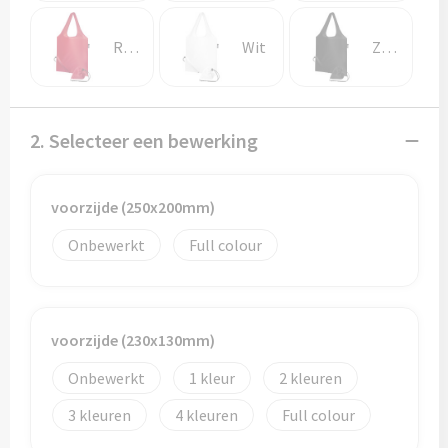
Potloden
Rood
Wit
Zwart
Markeerstiften
Geschenksets
2. Selecteer een bewerking
Merken
Notaboekjes
voorzijde (250x200mm)
Onbewerkt
Full colour
Zelfklevende memo's
Notablokken
voorzijde (230x130mm)
Mappen
Onbewerkt
1
2
3
4
Full colour
Eten & drinken