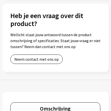
Muntjes
Heb je een vraag over dit
product?
Paraplu's
Wellicht staat jouw antwoord tussen de product
Stormparaplu's
omschrijving of specificaties. Staat jouw vraag er niet
tussen? Neem dan contact met ons op
Klassieke paraplu's
Neem contact met ons op
Opvouwbare paraplu's
Divers
Technologie
Vrije tijd
Omschrijving