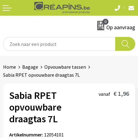
Terug
Terug
0
Textiel
Sleutelhangers
Op aanvraag
T-shirts
Automerken
Polo's
Divers
Home
Bagage
Opvouwbare tassen
Sweaters en hoodies
Sabia RPET opvouwbare draagtas 7L
Eten & drinken
Fleeces
Snoepgoed
Sabia RPET
€ 1,96
vanaf
Jassen
opvouwbare
Waterflesjes
Hemden
draagtas 7L
Badtextiel & douche
Schrijf & papierwaren
Artikelnummer:
12054101