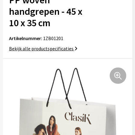
PP woven
Schorten
Notaboekje
handgrepen - 45 x
10 x 35 cm
High-Vis
Kids & Baby's
Artikelnummer:
1ZB01201
Bekijk alle productspecificaties
Petten
Mutsen
Handschoenen en sjaals
Bagage
Katoenen draagtassen
Boodschappentassen