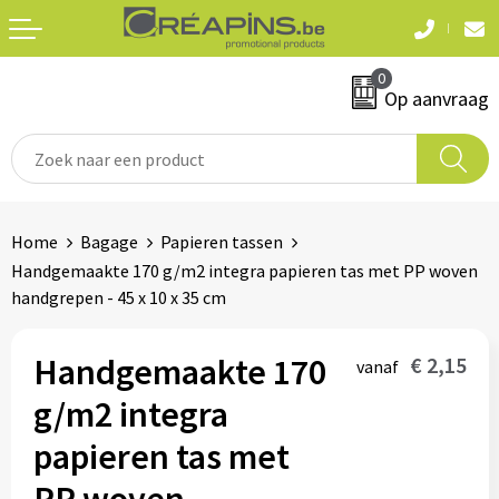
Terug
Terug
0
Textiel
Sleutelhangers
Op aanvraag
T-shirts
Automerken
Polo's
Divers
Home
Bagage
Papieren tassen
Sweaters en hoodies
Handgemaakte 170 g/m2 integra papieren tas met PP woven
Eten & drinken
handgrepen - 45 x 10 x 35 cm
Fleeces
Snoepgoed
Jassen
Handgemaakte 170
€ 2,15
vanaf
Waterflesjes
g/m2 integra
Hemden
papieren tas met
Badtextiel & douche
Schrijf & papierwaren