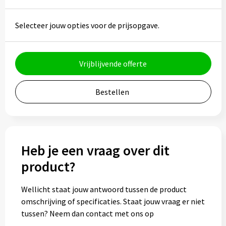
Bidons
Selecteer jouw opties voor de prijsopgave.
Drinkbekers
Drinkflessen
Vrijblijvende offerte
Thermosflessen
Bestellen
Thermosbekers
Mokken & kopjes
Heb je een vraag over dit
Glazen
product?
Lunchboxen
Wellicht staat jouw antwoord tussen de product
omschrijving of specificaties. Staat jouw vraag er niet
Snoep
tussen? Neem dan contact met ons op