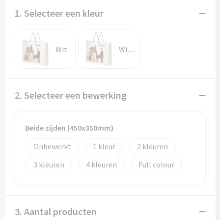
Potloden
1. Selecteer een kleur
Markeerstiften
Wit
Wit/Zwart
Geschenksets
Merken
2. Selecteer een bewerking
Notaboekjes
Zelfklevende memo's
Beide zijden (450x350mm)
Onbewerkt
1
2
Notablokken
3
4
Full colour
Mappen
Eten & drinken
3. Aantal producten