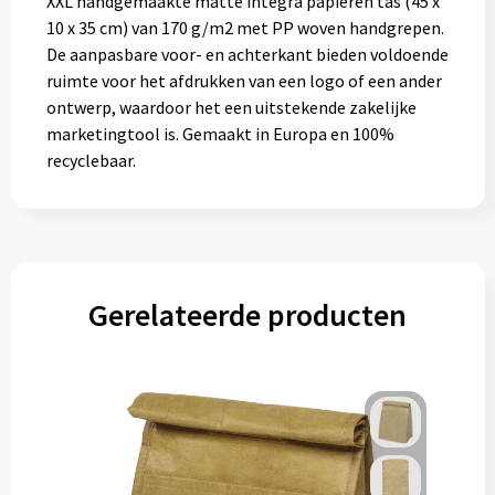
XXL handgemaakte matte integra papieren tas (45 x
Gereedschap
10 x 35 cm) van 170 g/m2 met PP woven handgrepen.
De aanpasbare voor- en achterkant bieden voldoende
Persoonlijke verzorging
ruimte voor het afdrukken van een logo of een ander
ontwerp, waardoor het een uitstekende zakelijke
Zonnebrillen
marketingtool is. Gemaakt in Europa en 100%
recyclebaar.
EHBO
Verpakkingen
Pashouders
Gerelateerde producten