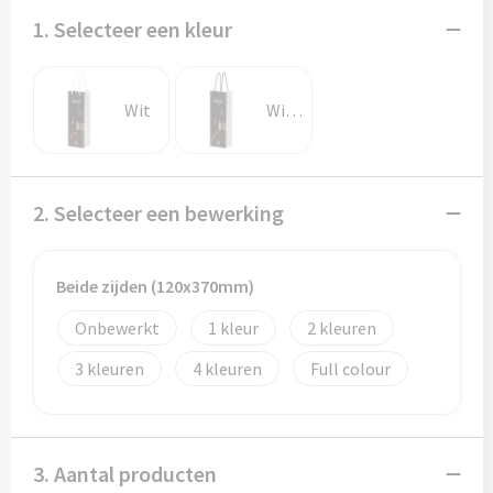
Potloden
1. Selecteer een kleur
Markeerstiften
Wit
Wit/Zwart
Geschenksets
Merken
2. Selecteer een bewerking
Notaboekjes
Zelfklevende memo's
Beide zijden (120x370mm)
Onbewerkt
1
2
Notablokken
3
4
Full colour
Mappen
Eten & drinken
3. Aantal producten