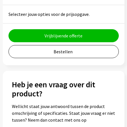
Bidons
Selecteer jouw opties voor de prijsopgave.
Drinkbekers
Drinkflessen
Vrijblijvende offerte
Thermosflessen
Bestellen
Thermosbekers
Mokken & kopjes
Heb je een vraag over dit
Glazen
product?
Lunchboxen
Wellicht staat jouw antwoord tussen de product
omschrijving of specificaties. Staat jouw vraag er niet
Snoep
tussen? Neem dan contact met ons op