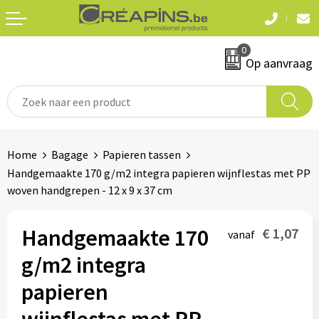
Terug
Terug
0
Textiel
Sleutelhangers
Op aanvraag
T-shirts
Automerken
Polo's
Divers
Home
Bagage
Papieren tassen
Sweaters en hoodies
Handgemaakte 170 g/m2 integra papieren wijnflestas met PP
Eten & drinken
woven handgrepen - 12 x 9 x 37 cm
Fleeces
Snoepgoed
Jassen
Handgemaakte 170
€ 1,07
vanaf
Waterflesjes
g/m2 integra
Hemden
papieren
Badtextiel & douche
Schrijf & papierwaren