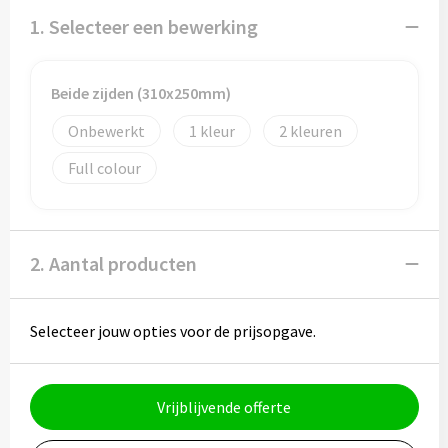
Potloden
1. Selecteer een bewerking
Markeerstiften
Beide zijden (310x250mm)
Geschenksets
Onbewerkt
1
2
Merken
Full colour
Notaboekjes
Zelfklevende memo's
2. Aantal producten
Notablokken
Selecteer jouw opties voor de prijsopgave.
Mappen
Vrijblijvende offerte
Eten & drinken