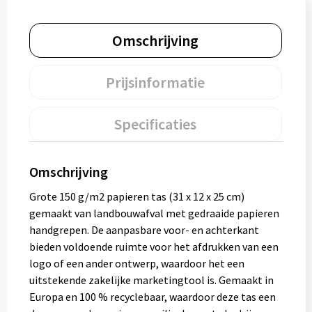
Muntjes
Omschrijving
Paraplu's
Prijsinformatie
Stormparaplu's
Specificaties
Klassieke paraplu's
Opvouwbare paraplu's
Omschrijving
Grote 150 g/m2 papieren tas (31 x 12 x 25 cm)
gemaakt van landbouwafval met gedraaide papieren
Divers
handgrepen. De aanpasbare voor- en achterkant
bieden voldoende ruimte voor het afdrukken van een
Technologie
logo of een ander ontwerp, waardoor het een
uitstekende zakelijke marketingtool is. Gemaakt in
Vrije tijd
Europa en 100 % recyclebaar, waardoor deze tas een