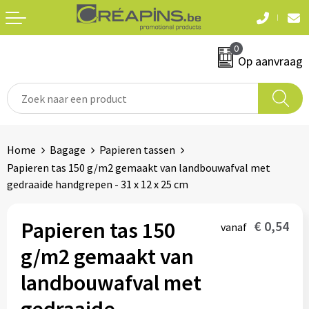
Terug
Terug
0
Textiel
Sleutelhangers
Op aanvraag
T-shirts
Automerken
Polo's
Divers
Home
Bagage
Papieren tassen
Sweaters en hoodies
Papieren tas 150 g/m2 gemaakt van landbouwafval met
Eten & drinken
gedraaide handgrepen - 31 x 12 x 25 cm
Fleeces
Snoepgoed
Jassen
Papieren tas 150
€ 0,54
vanaf
Waterflesjes
g/m2 gemaakt van
Hemden
landbouwafval met
Badtextiel & douche
Schrijf & papierwaren