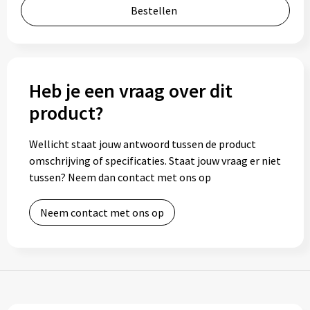
Bestellen
Bidons
Drinkbekers
Heb je een vraag over dit
Drinkflessen
product?
Thermosflessen
Wellicht staat jouw antwoord tussen de product
Thermosbekers
omschrijving of specificaties. Staat jouw vraag er niet
tussen? Neem dan contact met ons op
Mokken & kopjes
Neem contact met ons op
Glazen
Lunchboxen
Snoep