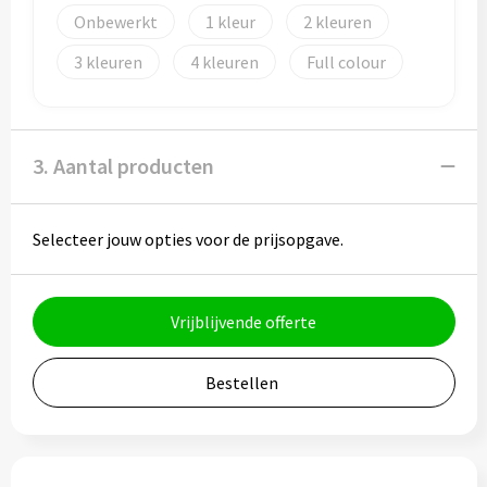
Onbewerkt
1
2
Bidons
3
4
Full colour
Drinkbekers
Drinkflessen
3. Aantal producten
Thermosflessen
Selecteer jouw opties voor de prijsopgave.
Thermosbekers
Mokken & kopjes
Vrijblijvende offerte
Glazen
Bestellen
Lunchboxen
Snoep