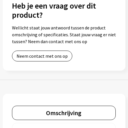
Heb je een vraag over dit
Muntjes
product?
Paraplu's
Wellicht staat jouw antwoord tussen de product
omschrijving of specificaties. Staat jouw vraag er niet
Stormparaplu's
tussen? Neem dan contact met ons op
Klassieke paraplu's
Neem contact met ons op
Opvouwbare paraplu's
Divers
Technologie
Omschrijving
Vrije tijd