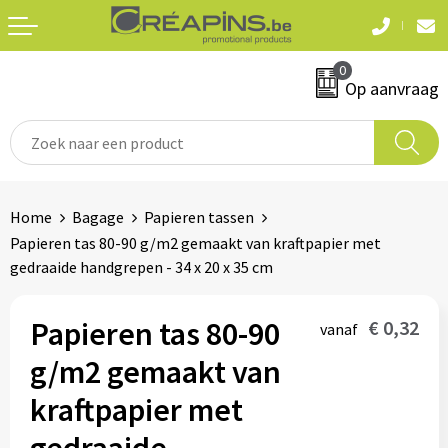
Terug
Terug
0
Textiel
Sleutelhangers
Op aanvraag
T-shirts
Automerken
Polo's
Divers
Home
Bagage
Papieren tassen
Sweaters en hoodies
Papieren tas 80-90 g/m2 gemaakt van kraftpapier met
Eten & drinken
gedraaide handgrepen - 34 x 20 x 35 cm
Fleeces
Snoepgoed
Jassen
Papieren tas 80-90
€ 0,32
vanaf
Waterflesjes
g/m2 gemaakt van
Hemden
kraftpapier met
Badtextiel & douche
Schrijf & papierwaren