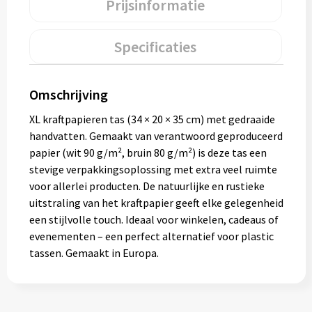
Prijsinformatie
Gereedschap
Specificaties
Persoonlijke verzorging
Zonnebrillen
Omschrijving
EHBO
XL kraftpapieren tas (34 × 20 × 35 cm) met gedraaide
handvatten. Gemaakt van verantwoord geproduceerd
Verpakkingen
papier (wit 90 g/m², bruin 80 g/m²) is deze tas een
stevige verpakkingsoplossing met extra veel ruimte
Pashouders
voor allerlei producten. De natuurlijke en rustieke
uitstraling van het kraftpapier geeft elke gelegenheid
een stijlvolle touch. Ideaal voor winkelen, cadeaus of
evenementen – een perfect alternatief voor plastic
tassen. Gemaakt in Europa.