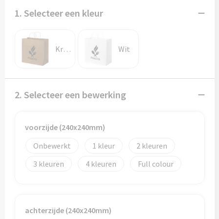
Potloden
1. Selecteer een kleur
Markeerstiften
Kraftbruin
Wit
Geschenksets
Merken
2. Selecteer een bewerking
Notaboekjes
Zelfklevende memo's
voorzijde (240x240mm)
Onbewerkt
1
2
Notablokken
3
4
Full colour
Mappen
Eten & drinken
achterzijde (240x240mm)