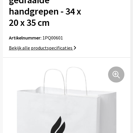
gedraaide
Schorten
Notaboekje
handgrepen - 34 x
20 x 35 cm
High-Vis
Kids & Baby's
Artikelnummer:
1PQ00601
Bekijk alle productspecificaties
Petten
Mutsen
Handschoenen en sjaals
Bagage
Katoenen draagtassen
Boodschappentassen