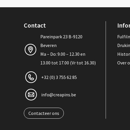
Contact
Info
Pareinpark 23 B-9120
Fulfi
Beveren
Druki
Ma – Do: 9.00 – 12.30 en
Histor
13.00 tot 17.00 (Vr tot 16.30)
Over 
+32 (0) 3 755 62 85
info@creapins.be
Contacteer ons