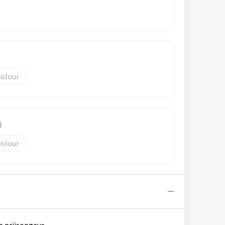
colour
)
colour