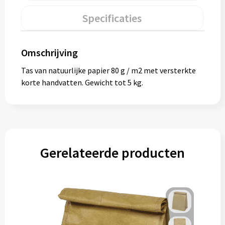
Muntjes
Specificaties
Paraplu's
Omschrijving
Tas van natuurlijke papier 80 g / m2 met versterkte
Stormparaplu's
korte handvatten. Gewicht tot 5 kg.
Klassieke paraplu's
Opvouwbare paraplu's
Gerelateerde producten
Divers
Technologie
Vrije tijd