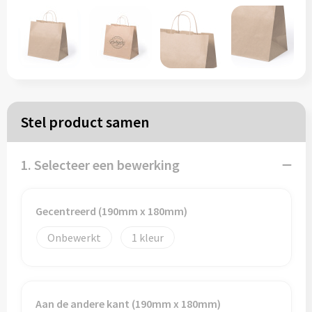
Papieren tassen
Reistassen
Zakelijk
Stel product samen
Rugzakken
1. Selecteer een bewerking
Schoudertassen
Koeltassen
Gecentreerd (190mm x 180mm)
Onbewerkt
1
Schrijf & papierwaren
Balpennen
Aan de andere kant (190mm x 180mm)