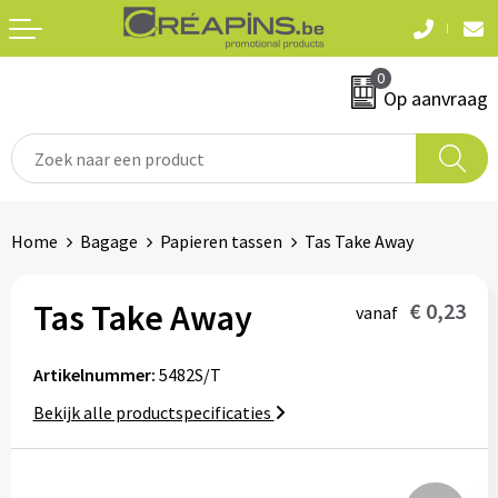
Terug
Terug
0
Textiel
Sleutelhangers
Op aanvraag
T-shirts
Automerken
Polo's
Divers
Home
Bagage
Papieren tassen
Tas Take Away
Sweaters en hoodies
Eten & drinken
Fleeces
Tas Take Away
€ 0,23
vanaf
Snoepgoed
Jassen
Artikelnummer:
5482S/T
Waterflesjes
Hemden
Bekijk alle productspecificaties
Badtextiel & douche
Schrijf & papierwaren