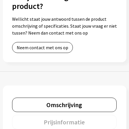
product?
Bidons
Wellicht staat jouw antwoord tussen de product
Drinkbekers
omschrijving of specificaties. Staat jouw vraag er niet
tussen? Neem dan contact met ons op
Drinkflessen
Neem contact met ons op
Thermosflessen
Thermosbekers
Mokken & kopjes
Glazen
Omschrijving
Lunchboxen
Snoep
Prijsinformatie