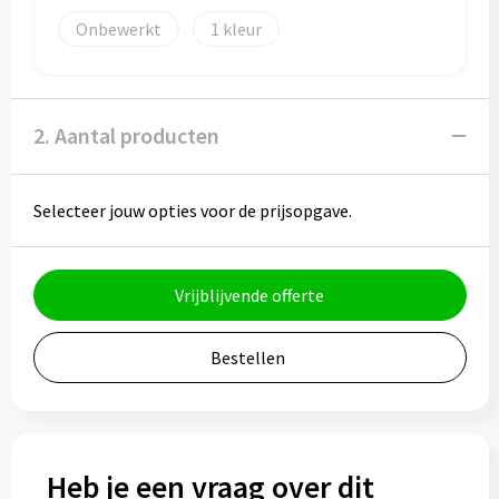
Potloden
Onbewerkt
1
Markeerstiften
Geschenksets
2. Aantal producten
Merken
Selecteer jouw opties voor de prijsopgave.
Notaboekjes
Zelfklevende memo's
Vrijblijvende offerte
Notablokken
Bestellen
Mappen
Eten & drinken
Heb je een vraag over dit