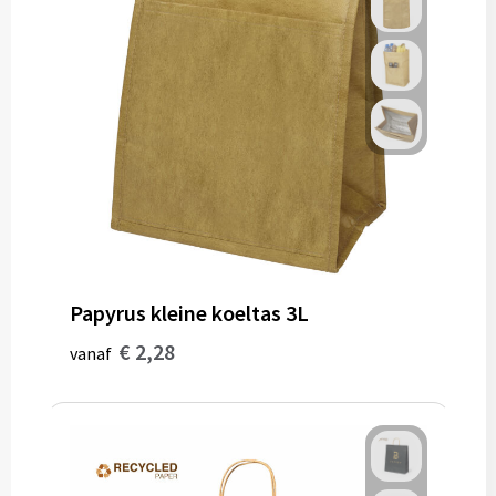
Gereedschap
Persoonlijke verzorging
Zonnebrillen
EHBO
Verpakkingen
Pashouders
Papyrus kleine koeltas 3L
€ 2,28
vanaf