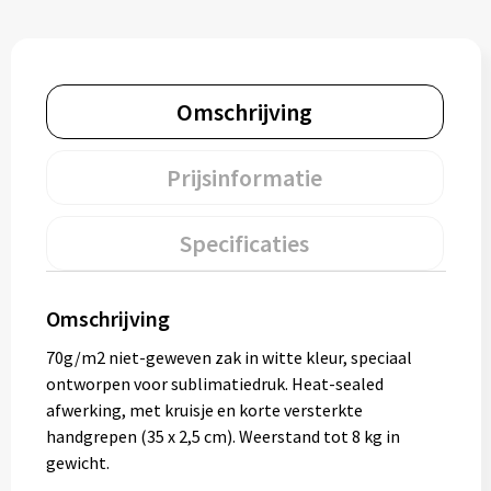
Muntjes
Paraplu's
Omschrijving
Stormparaplu's
Prijsinformatie
Klassieke paraplu's
Specificaties
Opvouwbare paraplu's
Omschrijving
Divers
70g/m2 niet-geweven zak in witte kleur, speciaal
ontworpen voor sublimatiedruk. Heat-sealed
Technologie
afwerking, met kruisje en korte versterkte
handgrepen (35 x 2,5 cm). Weerstand tot 8 kg in
Vrije tijd
gewicht.