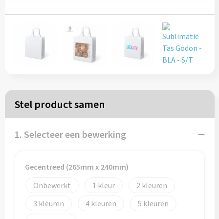
Papieren tassen
Reistassen
Zakelijk
Rugzakken
Stel product samen
Schoudertassen
1. Selecteer een bewerking
Koeltassen
Gecentreed (265mm x 240mm)
Schrijf & papierwaren
Onbewerkt
1
2
Balpennen
3
4
5