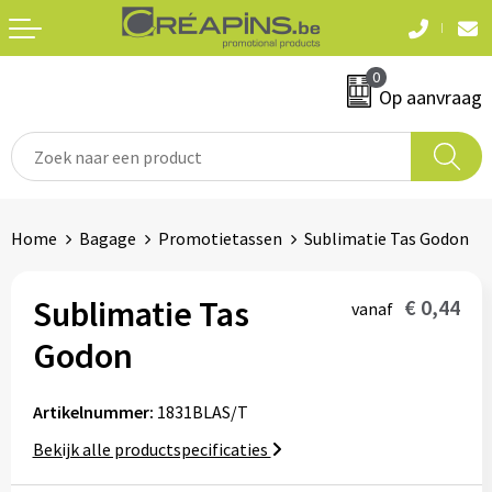
Terug
Terug
0
Textiel
Sleutelhangers
Op aanvraag
T-shirts
Automerken
Polo's
Divers
Home
Bagage
Promotietassen
Sublimatie Tas Godon
Sweaters en hoodies
Eten & drinken
Fleeces
Sublimatie Tas
€ 0,44
vanaf
Snoepgoed
Godon
Jassen
Waterflesjes
Hemden
Artikelnummer:
1831BLAS/T
Bekijk alle productspecificaties
Badtextiel & douche
Schrijf & papierwaren