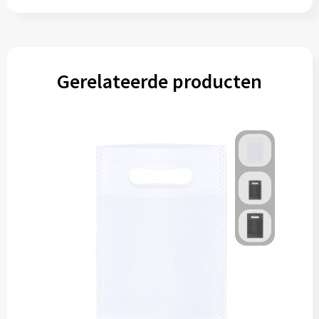
Gereedschap
Persoonlijke verzorging
Gerelateerde producten
Zonnebrillen
EHBO
Verpakkingen
Pashouders