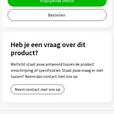
Vrijblijvende offerte
Bidons
Bestellen
Drinkbekers
Drinkflessen
Heb je een vraag over dit
Thermosflessen
product?
Thermosbekers
Wellicht staat jouw antwoord tussen de product
Mokken & kopjes
omschrijving of specificaties. Staat jouw vraag er niet
tussen? Neem dan contact met ons op
Glazen
Neem contact met ons op
Lunchboxen
Snoep