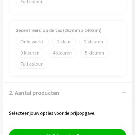
Full colour
Potloden
Markeerstiften
Gecentreerd op de tas (265mm x 240mm)
Geschenksets
Onbewerkt
1
2
Merken
3
4
5
Notaboekjes
Full colour
Zelfklevende memo's
Notablokken
2. Aantal producten
Mappen
Selecteer jouw opties voor de prijsopgave.
Eten & drinken