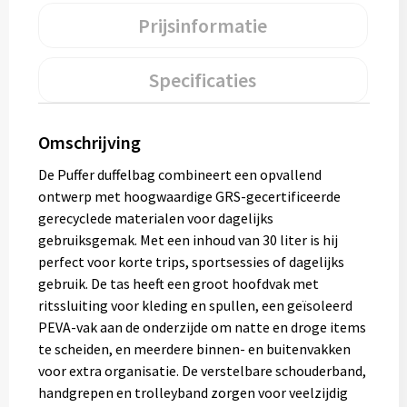
Gereedschap
Prijsinformatie
Persoonlijke verzorging
Specificaties
Zonnebrillen
Omschrijving
EHBO
De Puffer duffelbag combineert een opvallend
Verpakkingen
ontwerp met hoogwaardige GRS-gecertificeerde
gerecyclede materialen voor dagelijks
Pashouders
gebruiksgemak. Met een inhoud van 30 liter is hij
perfect voor korte trips, sportsessies of dagelijks
gebruik. De tas heeft een groot hoofdvak met
ritssluiting voor kleding en spullen, een geïsoleerd
PEVA-vak aan de onderzijde om natte en droge items
te scheiden, en meerdere binnen- en buitenvakken
voor extra organisatie. De verstelbare schouderband,
handgrepen en trolleyband zorgen voor veelzijdig