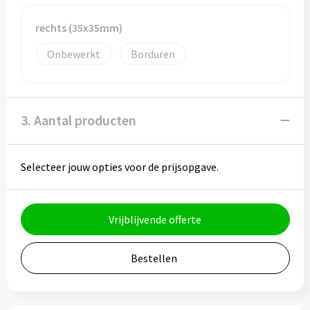
Bidons
rechts (35x35mm)
Drinkbekers
Onbewerkt
Borduren
Drinkflessen
3. Aantal producten
Thermosflessen
Thermosbekers
Selecteer jouw opties voor de prijsopgave.
Mokken & kopjes
Vrijblijvende offerte
Glazen
Lunchboxen
Bestellen
Snoep