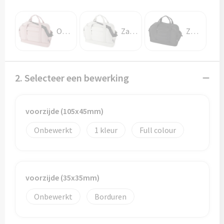
Potloden
Markeerstiften
Oudroze
Zandsteen
Zwart
Geschenksets
2. Selecteer een bewerking
Merken
Notaboekjes
voorzijde (105x45mm)
Zelfklevende memo's
Onbewerkt
1
Full colour
Notablokken
Mappen
voorzijde (35x35mm)
Onbewerkt
Borduren
Eten & drinken