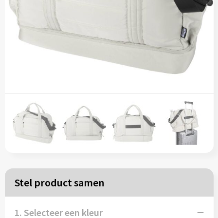
Papieren tassen
Reistassen
Zakelijk
Rugzakken
Schoudertassen
Koeltassen
Schrijf & papierwaren
Stel product samen
Balpennen
1. Selecteer een kleur