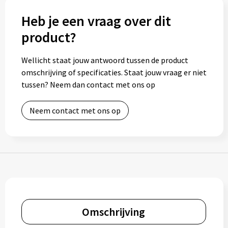
Muntjes
Heb je een vraag over dit
product?
Paraplu's
Wellicht staat jouw antwoord tussen de product
omschrijving of specificaties. Staat jouw vraag er niet
Stormparaplu's
tussen? Neem dan contact met ons op
Klassieke paraplu's
Neem contact met ons op
Opvouwbare paraplu's
Divers
Technologie
Omschrijving
Vrije tijd