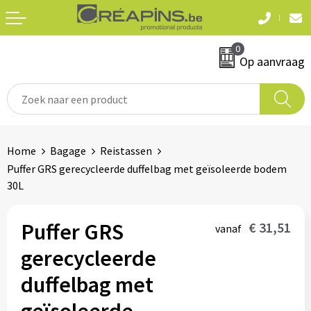
Terug
Terug
0
Textiel
Sleutelhangers
Op aanvraag
T-shirts
Automerken
Polo's
Divers
Home
Bagage
Reistassen
Sweaters en hoodies
Puffer GRS gerecycleerde duffelbag met geïsoleerde bodem
Eten & drinken
30L
Fleeces
Snoepgoed
Jassen
Puffer GRS
€ 31,51
vanaf
Waterflesjes
gerecycleerde
Hemden
duffelbag met
Badtextiel & douche
Schrijf & papierwaren