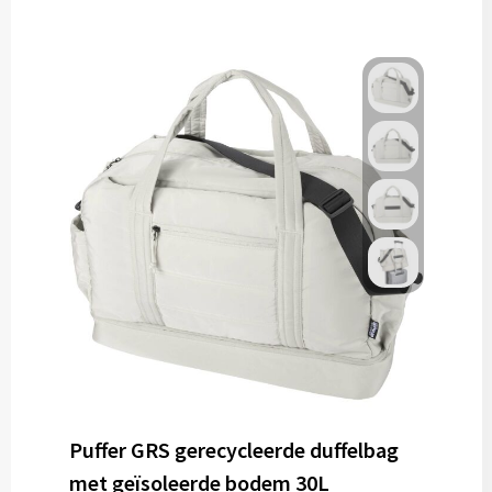
Gereedschap
Persoonlijke verzorging
Zonnebrillen
EHBO
Verpakkingen
Pashouders
Puffer GRS gerecycleerde duffelbag
met geïsoleerde bodem 30L