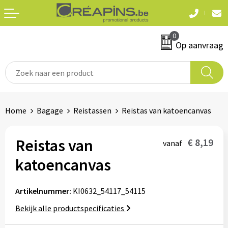
Terug
Terug
0
Textiel
Sleutelhangers
Op aanvraag
T-shirts
Automerken
Polo's
Divers
Home
Bagage
Reistassen
Reistas van katoencanvas
Sweaters en hoodies
Eten & drinken
Fleeces
Reistas van
€ 8,19
vanaf
Snoepgoed
katoencanvas
Jassen
Waterflesjes
Hemden
Artikelnummer:
KI0632_54117_54115
Bekijk alle productspecificaties
Badtextiel & douche
Schrijf & papierwaren