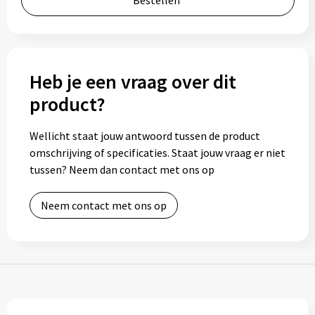
Bestellen
Bidons
Drinkbekers
Heb je een vraag over dit
Drinkflessen
product?
Thermosflessen
Wellicht staat jouw antwoord tussen de product
omschrijving of specificaties. Staat jouw vraag er niet
Thermosbekers
tussen? Neem dan contact met ons op
Mokken & kopjes
Neem contact met ons op
Glazen
Lunchboxen
Snoep