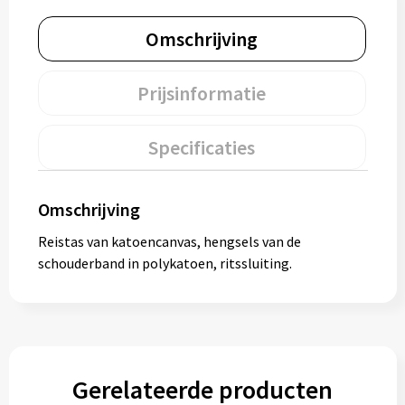
Muntjes
Omschrijving
Paraplu's
Prijsinformatie
Stormparaplu's
Specificaties
Klassieke paraplu's
Omschrijving
Opvouwbare paraplu's
Reistas van katoencanvas, hengsels van de
schouderband in polykatoen, ritssluiting.
Divers
Technologie
Vrije tijd
Gerelateerde producten