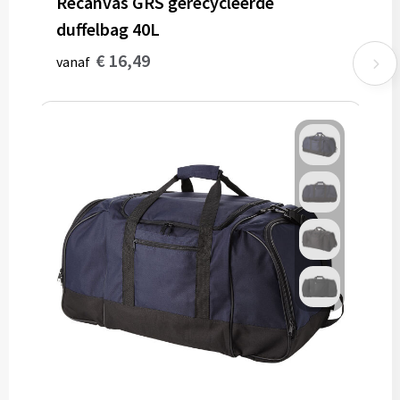
Recanvas GRS gerecycleerde
duffelbag 40L
€ 16,49
vanaf