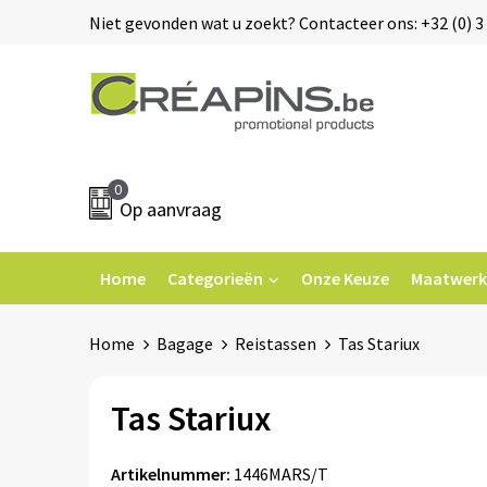
Niet gevonden wat u zoekt? Contacteer ons: +32 (0) 3 
0
Op aanvraag
Home
Categorieën
Onze Keuze
Maatwerk
Home
Bagage
Reistassen
Tas Stariux
Tas Stariux
Artikelnummer:
1446MARS/T