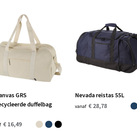
anvas GRS
Nevada reistas 55L
ecycleerde duffelbag
€ 28,78
vanaf
€ 16,49
f