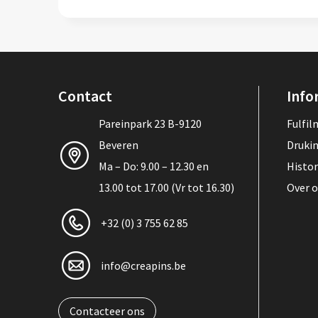
Contact
Info
Pareinpark 23 B-9120
Fulfi
Beveren
Druki
Ma – Do: 9.00 – 12.30 en
Histor
13.00 tot 17.00 (Vr tot 16.30)
Over 
+32 (0) 3 755 62 85
info@creapins.be
Contacteer ons