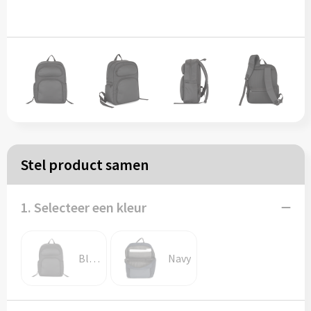
Papieren tassen
Reistassen
Zakelijk
Rugzakken
Stel product samen
Schoudertassen
Koeltassen
1. Selecteer een kleur
Schrijf & papierwaren
Black
Navy
Balpennen