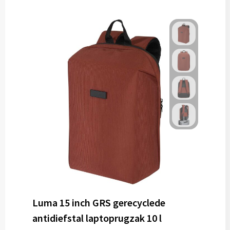
Gereedschap
Persoonlijke verzorging
Zonnebrillen
EHBO
Verpakkingen
Pashouders
Luma 15 inch GRS gerecyclede
antidiefstal laptoprugzak 10 l