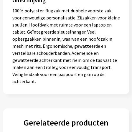
Omschrijving
Muntjes
100% polyester. Rugzak met dubbele voorste zak
voor eenvoudige personalisatie. Zijzakken voor kleine
spullen. Hoofdvak met ruimte voor een laptop en
Paraplu's
tablet. Geïntegreerde sleutelhanger. Veel
opbergzakken binnenin, waarvan een hoofdzak in
Stormparaplu's
mesh met rits. Ergonomische, gewatteerde en
verstelbare schouderbanden. Ademende en
Klassieke paraplu's
gewatteerde achterkant met riem om de tas vast te
maken aan een trolley, voor eenvoudig transport.
Opvouwbare paraplu's
Veiligheidzak voor een paspoort en gsm op de
achterkant.
Divers
Technologie
Gerelateerde producten
Vrije tijd