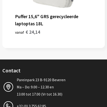
Puffer 15,6" GRS gerecycleerde
laptoptas 18L
€ 24,14
vanaf
Contact
Pareinpark 23 B-9120 Beveren
Ma – Do: 9.00 – 12.30 en
13.00 tot 17.00 (Vr tot 16.30)
+32 (0) 3 755 62 85