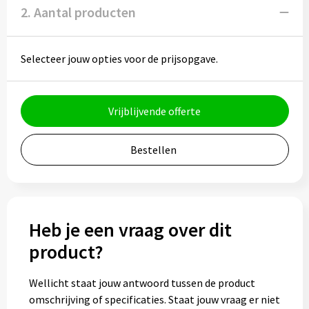
Potloden
2. Aantal producten
Markeerstiften
Selecteer jouw opties voor de prijsopgave.
Geschenksets
Merken
Vrijblijvende offerte
Notaboekjes
Bestellen
Zelfklevende memo's
Notablokken
Heb je een vraag over dit
Mappen
product?
Wellicht staat jouw antwoord tussen de product
Eten & drinken
omschrijving of specificaties. Staat jouw vraag er niet