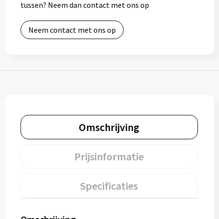
tussen? Neem dan contact met ons op
Bidons
Neem contact met ons op
Drinkbekers
Drinkflessen
Thermosflessen
Thermosbekers
Omschrijving
Mokken & kopjes
Prijsinformatie
Glazen
Lunchboxen
Specificaties
Snoep