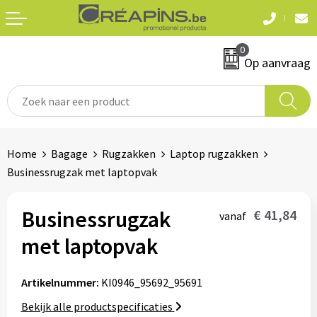
Terug
Terug
0
Textiel
Sleutelhangers
Op aanvraag
T-shirts
Automerken
Polo's
Divers
Home
Bagage
Rugzakken
Laptop rugzakken
Sweaters en hoodies
Businessrugzak met laptopvak
Eten & drinken
Fleeces
Snoepgoed
Businessrugzak
€ 41,84
vanaf
Jassen
met laptopvak
Waterflesjes
Hemden
Artikelnummer:
KI0946_95692_95691
Badtextiel & douche
Schrijf & papierwaren
Bekijk alle productspecificaties