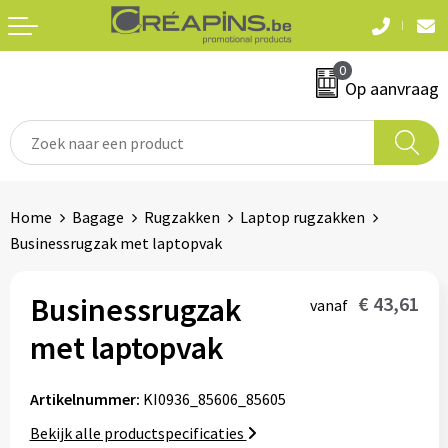
Terug
Terug
0
Textiel
Sleutelhangers
Op aanvraag
T-shirts
Automerken
Polo's
Divers
Home
Bagage
Rugzakken
Laptop rugzakken
Sweaters en hoodies
Businessrugzak met laptopvak
Eten & drinken
Fleeces
Snoepgoed
Businessrugzak
€ 43,61
vanaf
Jassen
met laptopvak
Waterflesjes
Hemden
Artikelnummer:
KI0936_85606_85605
Badtextiel & douche
Schrijf & papierwaren
Bekijk alle productspecificaties