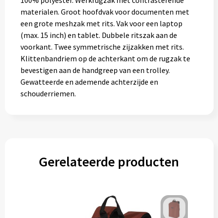
100% polyester. Werkrugzak met contrasterende
Muntjes
materialen. Groot hoofdvak voor documenten met
een grote meshzak met rits. Vak voor een laptop
(max. 15 inch) en tablet. Dubbele ritszak aan de
Paraplu's
voorkant. Twee symmetrische zijzakken met rits.
Klittenbandriem op de achterkant om de rugzak te
Stormparaplu's
bevestigen aan de handgreep van een trolley.
Gewatteerde en ademende achterzijde en
schouderriemen.
Klassieke paraplu's
Opvouwbare paraplu's
Divers
Gerelateerde producten
Technologie
Vrije tijd