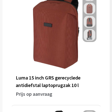
Gereedschap
Persoonlijke verzorging
Zonnebrillen
EHBO
Verpakkingen
Pashouders
Luma 15 inch GRS gerecyclede
antidiefstal laptoprugzak 10 l
Prijs op aanvraag