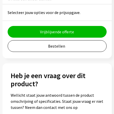
Potloden
Selecteer jouw opties voor de prijsopgave.
Markeerstiften
Geschenksets
Vrijblijvende offerte
Merken
Bestellen
Notaboekjes
Zelfklevende memo's
Heb je een vraag over dit
Notablokken
product?
Mappen
Wellicht staat jouw antwoord tussen de product
omschrijving of specificaties. Staat jouw vraag er niet
tussen? Neem dan contact met ons op
Eten & drinken