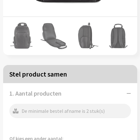
Papieren tassen
Reistassen
Zakelijk
Rugzakken
Stel product samen
Schoudertassen
Koeltassen
1. Aantal producten
De minimale bestel afname is 2 stuk(s)
Schrijf & papierwaren
Balpennen
Of kies een ander aantal: