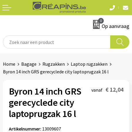
Terug
Terug
0
Textiel
Sleutelhangers
Op aanvraag
T-shirts
Automerken
Polo's
Divers
Home
Bagage
Rugzakken
Laptop rugzakken
Sweaters en hoodies
Byron 14 inch GRS gerecyclede city laptoprugzak 16 l
Eten & drinken
Fleeces
Snoepgoed
Byron 14 inch GRS
€ 12,04
vanaf
Jassen
gerecyclede city
Waterflesjes
Hemden
laptoprugzak 16 l
Badtextiel & douche
Schrijf & papierwaren
Artikelnummer:
13009607