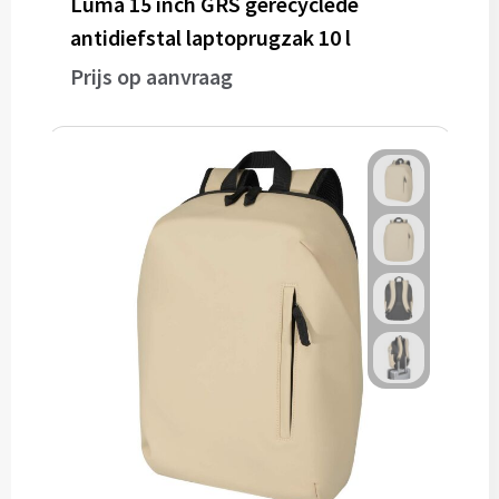
Luma 15 inch GRS gerecyclede
antidiefstal laptoprugzak 10 l
Prijs op aanvraag