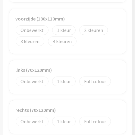
Bidons
voorzijde (180x110mm)
Drinkbekers
Onbewerkt
1
2
Drinkflessen
3
4
Thermosflessen
Thermosbekers
links (70x120mm)
Onbewerkt
1
Full colour
Mokken & kopjes
Glazen
rechts (70x120mm)
Lunchboxen
Onbewerkt
1
Full colour
Snoep