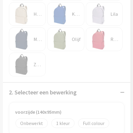
Potloden
Havermout
Koningsblauw
Lila
Markeerstiften
Geschenksets
Marineblauw
Olijf
Rood
Merken
Notaboekjes
Zwart
Zelfklevende memo's
Notablokken
2. Selecteer een bewerking
Mappen
voorzijde (140x95mm)
Onbewerkt
1
Full colour
Eten & drinken