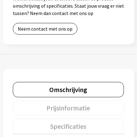
Gereedschap
omschrijving of specificaties. Staat jouw vraag er niet
tussen? Neem dan contact met ons op
Persoonlijke verzorging
Neem contact met ons op
Zonnebrillen
EHBO
Verpakkingen
Pashouders
Omschrijving
Prijsinformatie
Specificaties