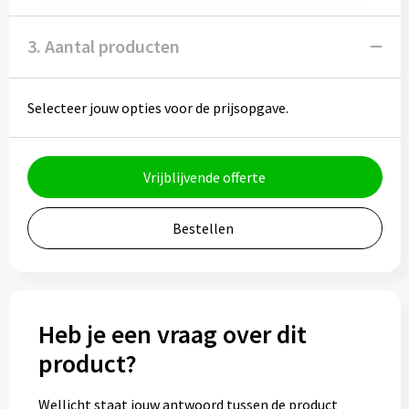
Muntjes
3. Aantal producten
Paraplu's
Selecteer jouw opties voor de prijsopgave.
Stormparaplu's
Klassieke paraplu's
Vrijblijvende offerte
Opvouwbare paraplu's
Bestellen
Divers
Heb je een vraag over dit
Technologie
product?
Vrije tijd
Wellicht staat jouw antwoord tussen de product