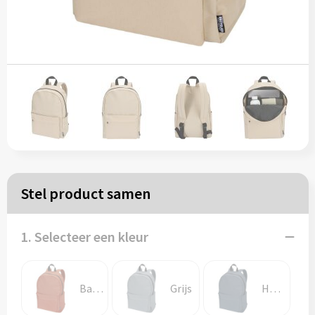
Papieren tassen
Reistassen
Zakelijk
Rugzakken
Schoudertassen
Stel product samen
Koeltassen
1. Selecteer een kleur
Schrijf & papierwaren
Balpennen
Baksteen
Grijs
Hale blauw