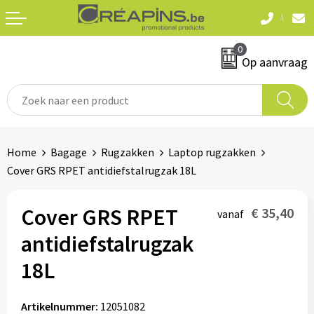
Terug
Terug
0
Textiel
Sleutelhangers
Op aanvraag
T-shirts
Automerken
Polo's
Divers
Home
Bagage
Rugzakken
Laptop rugzakken
Sweaters en hoodies
Cover GRS RPET antidiefstalrugzak 18L
Eten & drinken
Fleeces
Snoepgoed
Cover GRS RPET
€ 35,40
vanaf
Jassen
antidiefstalrugzak
Waterflesjes
Hemden
18L
Badtextiel & douche
Schrijf & papierwaren
Artikelnummer:
12051082