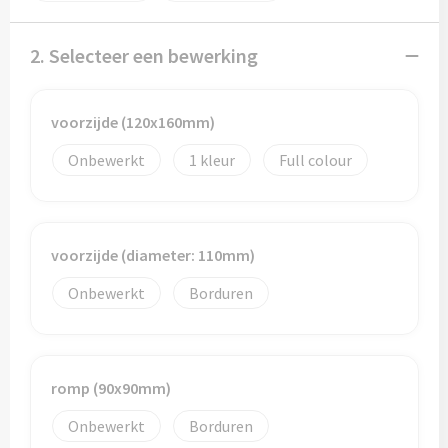
Potloden
2. Selecteer een bewerking
Markeerstiften
Geschenksets
voorzijde (120x160mm)
Merken
Onbewerkt
1
Full colour
Notaboekjes
Zelfklevende memo's
voorzijde (diameter: 110mm)
Onbewerkt
Borduren
Notablokken
Mappen
romp (90x90mm)
Eten & drinken
Onbewerkt
Borduren