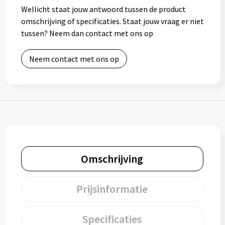
Wellicht staat jouw antwoord tussen de product
Muntjes
omschrijving of specificaties. Staat jouw vraag er niet
tussen? Neem dan contact met ons op
Paraplu's
Neem contact met ons op
Stormparaplu's
Klassieke paraplu's
Opvouwbare paraplu's
Omschrijving
Divers
Technologie
Prijsinformatie
Vrije tijd
Specificaties