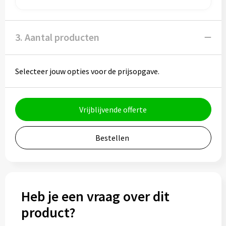
Bidons
3. Aantal producten
Drinkbekers
Drinkflessen
Selecteer jouw opties voor de prijsopgave.
Thermosflessen
Vrijblijvende offerte
Thermosbekers
Mokken & kopjes
Bestellen
Glazen
Lunchboxen
Heb je een vraag over dit
product?
Snoep