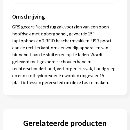
Gereedschap
Omschrijving
Persoonlijke verzorging
GRS gecertificeerd rugzak voorzien van een open
Zonnebrillen
hoofdvak met opbergpanel, gevoerde 15"
laptophoes en 2 RFID beschermvakken. USB poort
EHBO
aan de rechterkant om eenvoudig apparaten van
binnenuit aan te sluiten en op te laden. Wordt
Verpakkingen
geleverd met gevoerde schouderbanden,
rechterschouderband, verborgen ritsvak, handgreep
en een trolleydoorvoer. Er worden ongeveer 15
Pashouders
plastic flessen gerecycled om deze tas te maken.
Gerelateerde producten