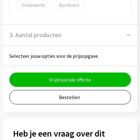
Onbewerkt
Borduren
Bidons
Drinkbekers
3. Aantal producten
Drinkflessen
Thermosflessen
Selecteer jouw opties voor de prijsopgave.
Thermosbekers
Vrijblijvende offerte
Mokken & kopjes
Bestellen
Glazen
Lunchboxen
Snoep
Heb je een vraag over dit