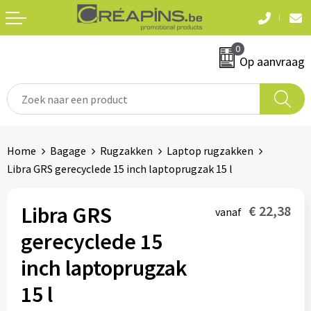
Terug
Terug
0
Textiel
Sleutelhangers
Op aanvraag
T-shirts
Automerken
Polo's
Divers
Home
Bagage
Rugzakken
Laptop rugzakken
Sweaters en hoodies
Libra GRS gerecyclede 15 inch laptoprugzak 15 l
Eten & drinken
Fleeces
Snoepgoed
Libra GRS
€ 22,38
vanaf
Jassen
gerecyclede 15
Waterflesjes
Hemden
inch laptoprugzak
15 l
Badtextiel & douche
Schrijf & papierwaren