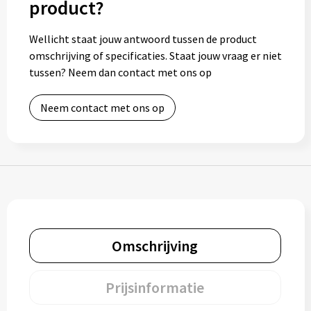
product?
Muntjes
Wellicht staat jouw antwoord tussen de product
omschrijving of specificaties. Staat jouw vraag er niet
Paraplu's
tussen? Neem dan contact met ons op
Stormparaplu's
Neem contact met ons op
Klassieke paraplu's
Opvouwbare paraplu's
Divers
Omschrijving
Technologie
Prijsinformatie
Vrije tijd