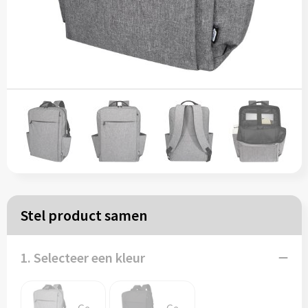
Papieren tassen
Reistassen
Zakelijk
Rugzakken
Schoudertassen
Koeltassen
Stel product samen
Schrijf & papierwaren
1. Selecteer een kleur
Balpennen