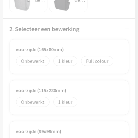
Gemêleerd grijs
Gemêleerd houtskool
Potloden
Markeerstiften
2. Selecteer een bewerking
Geschenksets
Merken
voorzijde (165x80mm)
Onbewerkt
1
Full colour
Notaboekjes
Zelfklevende memo's
voorzijde (115x280mm)
Notablokken
Onbewerkt
1
Mappen
Eten & drinken
voorzijde (99x99mm)