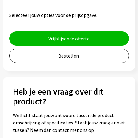
Potloden
Selecteer jouw opties voor de prijsopgave.
Markeerstiften
Geschenksets
Vrijblijvende offerte
Merken
Bestellen
Notaboekjes
Zelfklevende memo's
Heb je een vraag over dit
Notablokken
product?
Mappen
Wellicht staat jouw antwoord tussen de product
omschrijving of specificaties. Staat jouw vraag er niet
tussen? Neem dan contact met ons op
Eten & drinken