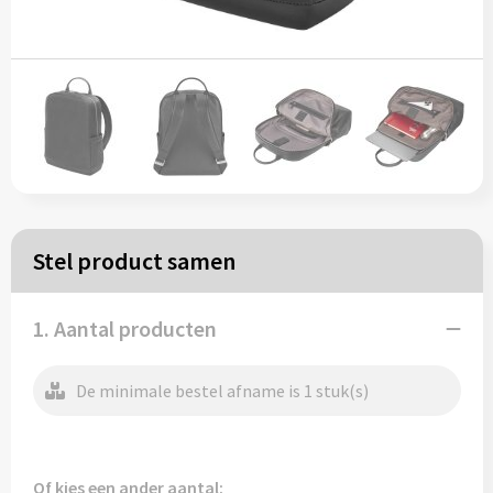
Papieren tassen
Reistassen
Zakelijk
Rugzakken
Stel product samen
Schoudertassen
Koeltassen
1. Aantal producten
De minimale bestel afname is 1 stuk(s)
Schrijf & papierwaren
Balpennen
Of kies een ander aantal: