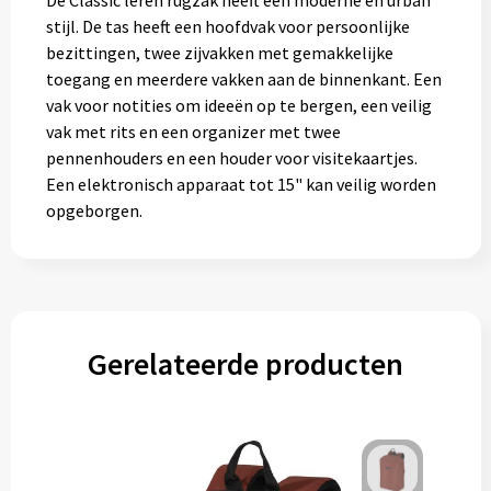
De Classic leren rugzak heeft een moderne en urban
Muntjes
stijl. De tas heeft een hoofdvak voor persoonlijke
bezittingen, twee zijvakken met gemakkelijke
toegang en meerdere vakken aan de binnenkant. Een
Paraplu's
vak voor notities om ideeën op te bergen, een veilig
vak met rits en een organizer met twee
Stormparaplu's
pennenhouders en een houder voor visitekaartjes.
Een elektronisch apparaat tot 15" kan veilig worden
opgeborgen.
Klassieke paraplu's
Opvouwbare paraplu's
Divers
Gerelateerde producten
Technologie
Vrije tijd