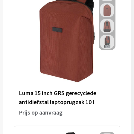
Gereedschap
Persoonlijke verzorging
Zonnebrillen
EHBO
Verpakkingen
Pashouders
Luma 15 inch GRS gerecyclede
antidiefstal laptoprugzak 10 l
Prijs op aanvraag