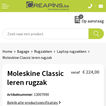
Terug
Terug
0
Textiel
Sleutelhangers
Op aanvraag
T-shirts
Automerken
Polo's
Divers
Home
Bagage
Rugzakken
Laptop rugzakken
Sweaters en hoodies
Moleskine Classic leren rugzak
Eten & drinken
Fleeces
Snoepgoed
Moleskine Classic
€ 224,00
vanaf
Jassen
leren rugzak
Waterflesjes
Hemden
Artikelnummer:
13007090
Badtextiel & douche
Schrijf & papierwaren
Bekijk alle productspecificaties