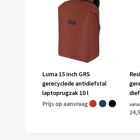
Luma 15 inch GRS
Res
gerecyclede antidiefstal
ger
laptoprugzak 10 l
die
Prijs op aanvraag
vana
24,