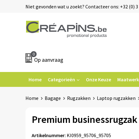
Niet gevonden wat u zoekt? Contacteer ons: +32 (0) 3 
0
Op aanvraag
Home
Categorieën
Onze Keuze
Maatwerk
Home
Bagage
Rugzakken
Laptop rugzakken
Premium businessrugzak
Artikelnummer:
KI0959_95706_95705