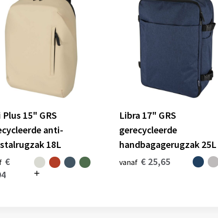
i Plus 15" GRS
Libra 17" GRS
ecycleerde anti-
gerecycleerde
fstalrugzak 18L
handbagagerugzak 25L
€
€ 25,65
f
vanaf
94