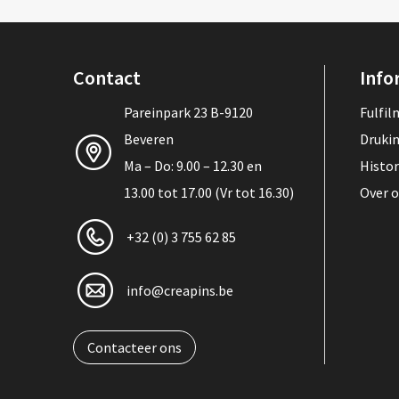
Contact
Info
Pareinpark 23 B-9120
Fulfi
Beveren
Druki
Ma – Do: 9.00 – 12.30 en
Histor
13.00 tot 17.00 (Vr tot 16.30)
Over 
+32 (0) 3 755 62 85
info@creapins.be
Contacteer ons