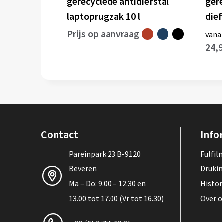
gerecyclede antidiefstal
ger
laptoprugzak 10 l
die
Prijs op aanvraag
vana
24,
Contact
Info
Pareinpark 23 B-9120
Fulfi
Beveren
Druki
Ma – Do: 9.00 – 12.30 en
Histor
13.00 tot 17.00 (Vr tot 16.30)
Over 