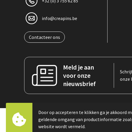
+32 (0) 3 755 62 85
info@creapins.be
Contacteer ons
Meld je aan
Schrij
voor onze
onze 
nieuwsbrief
Door op accepteren te klikken ga je akkoord m
geldende omgang van productinformatie zoal
© Copyright Créapins – Prowear bv 2023
website wordt vermeld.