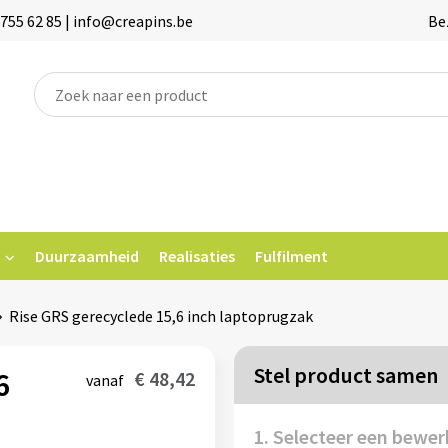
755 62 85 | info@creapins.be
Be
Duurzaamheid
Realisaties
Fulfilment
Rise GRS gerecyclede 15,6 inch laptoprugzak
Stel product samen
6
€ 48,42
vanaf
1. Selecteer een bewer