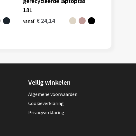
gerecycleerde laptoptas
18L
€ 24,14
vanaf
Veilig winkelen
Algemene voorwaarden
Cookieverklaring
Privacyverklaring