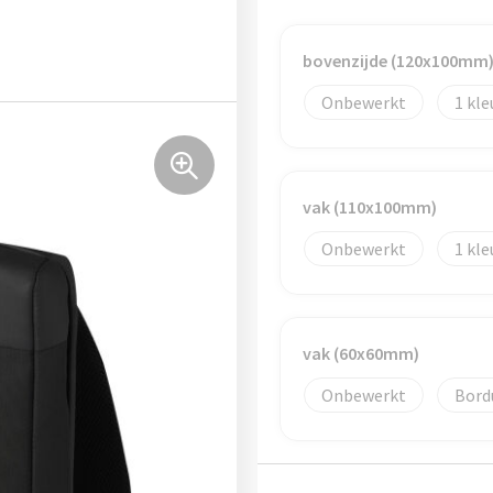
bovenzijde (120x100mm
Onbewerkt
1
vak (110x100mm)
Onbewerkt
1
vak (60x60mm)
Onbewerkt
Bord