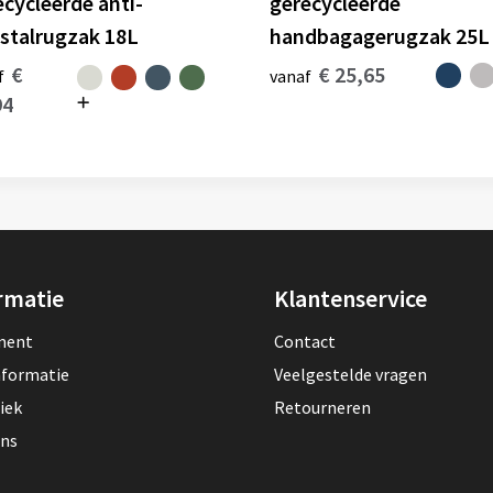
ecycleerde anti-
gerecycleerde
fstalrugzak 18L
handbagagerugzak 25L
€
€ 25,65
f
vanaf
94
rmatie
Klantenservice
lment
Contact
nformatie
Veelgestelde vragen
iek
Retourneren
ons