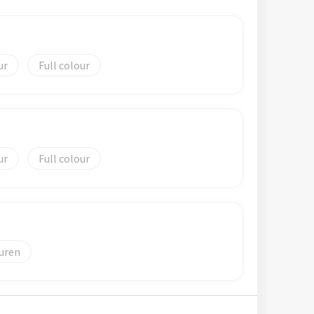
)
Full colour
Full colour
uren