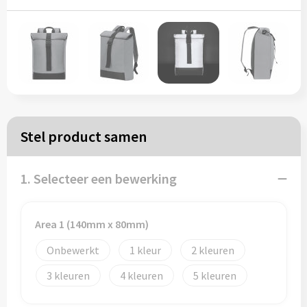
Papieren tassen
Reistassen
Zakelijk
Rugzakken
Stel product samen
Schoudertassen
1. Selecteer een bewerking
Koeltassen
Area 1 (140mm x 80mm)
Schrijf & papierwaren
Onbewerkt
1
2
3
4
5
Balpennen