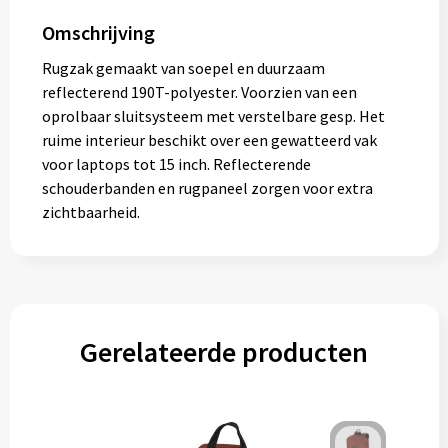
Muntjes
Omschrijving
Rugzak gemaakt van soepel en duurzaam
reflecterend 190T-polyester. Voorzien van een
Paraplu's
oprolbaar sluitsysteem met verstelbare gesp. Het
ruime interieur beschikt over een gewatteerd vak
Stormparaplu's
voor laptops tot 15 inch. Reflecterende
schouderbanden en rugpaneel zorgen voor extra
Klassieke paraplu's
zichtbaarheid.
Opvouwbare paraplu's
Divers
Gerelateerde producten
Technologie
Vrije tijd