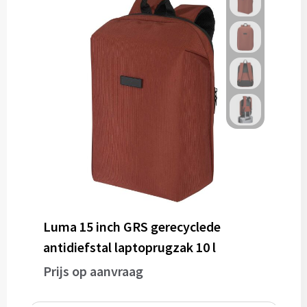
Gereedschap
Persoonlijke verzorging
Zonnebrillen
EHBO
Verpakkingen
Pashouders
Luma 15 inch GRS gerecyclede
antidiefstal laptoprugzak 10 l
Prijs op aanvraag