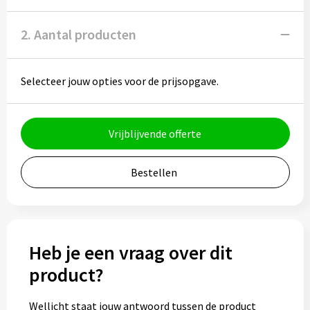
Potloden
2. Aantal producten
Markeerstiften
Geschenksets
Selecteer jouw opties voor de prijsopgave.
Merken
Vrijblijvende offerte
Notaboekjes
Bestellen
Zelfklevende memo's
Notablokken
Mappen
Heb je een vraag over dit
product?
Eten & drinken
Wellicht staat jouw antwoord tussen de product