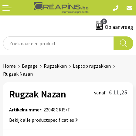
Terug
Terug
0
Textiel
Sleutelhangers
Op aanvraag
T-shirts
Automerken
Polo's
Divers
Home
Bagage
Rugzakken
Laptop rugzakken
Sweaters en hoodies
Rugzak Nazan
Eten & drinken
Fleeces
Snoepgoed
Rugzak Nazan
€ 11,25
vanaf
Jassen
Waterflesjes
Artikelnummer:
22048GRIS/T
Hemden
Bekijk alle productspecificaties
Badtextiel & douche
Schrijf & papierwaren