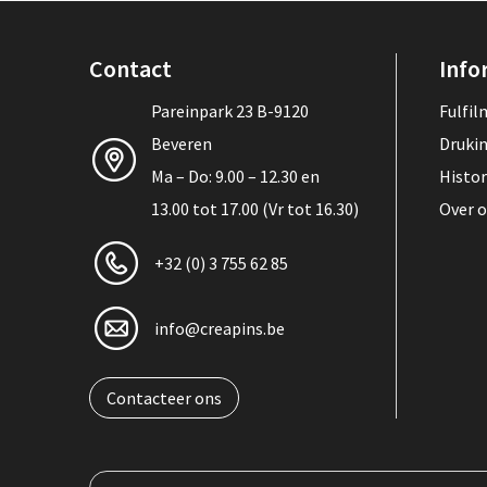
Contact
Info
Pareinpark 23 B-9120
Fulfi
Beveren
Druki
Ma – Do: 9.00 – 12.30 en
Histor
13.00 tot 17.00 (Vr tot 16.30)
Over 
+32 (0) 3 755 62 85
info@creapins.be
Contacteer ons