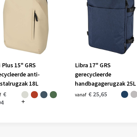
i Plus 15" GRS
Libra 17" GRS
ecycleerde anti-
gerecycleerde
fstalrugzak 18L
handbagagerugzak 25L
€
€ 25,65
f
vanaf
94