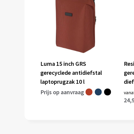
Luma 15 inch GRS
Res
gerecyclede antidiefstal
ger
laptoprugzak 10 l
die
Prijs op aanvraag
vana
24,