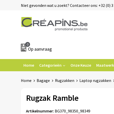
Niet gevonden wat u zoekt? Contacteer ons: +32 (0) 3 
0
Op aanvraag
Home
Categorieën
Onze Keuze
Maatwerk
Home
Bagage
Rugzakken
Laptop rugzakken
Rugzak Ramble
Artikelnummer:
BG370_98350_98349