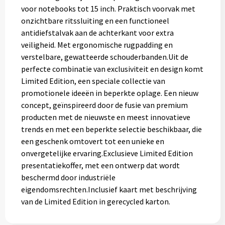
Gereedschap
voor notebooks tot 15 inch. Praktisch voorvak met
onzichtbare ritssluiting en een functioneel
Persoonlijke verzorging
antidiefstalvak aan de achterkant voor extra
veiligheid. Met ergonomische rugpadding en
verstelbare, gewatteerde schouderbanden.Uit de
Zonnebrillen
perfecte combinatie van exclusiviteit en design komt
Limited Edition, een speciale collectie van
EHBO
promotionele ideeën in beperkte oplage. Een nieuw
concept, geïnspireerd door de fusie van premium
Verpakkingen
producten met de nieuwste en meest innovatieve
trends en met een beperkte selectie beschikbaar, die
Pashouders
een geschenk omtovert tot een unieke en
onvergetelijke ervaring.Exclusieve Limited Edition
presentatiekoffer, met een ontwerp dat wordt
beschermd door industriële
eigendomsrechten.Inclusief kaart met beschrijving
van de Limited Edition in gerecycled karton.