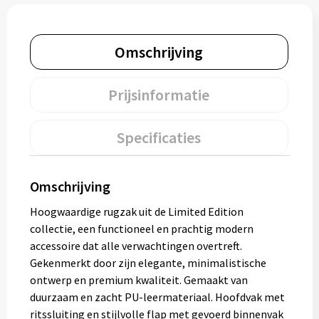
Muntjes
Omschrijving
Paraplu's
Prijsinformatie
Stormparaplu's
Specificaties
Klassieke paraplu's
Opvouwbare paraplu's
Omschrijving
Hoogwaardige rugzak uit de Limited Edition
Divers
collectie, een functioneel en prachtig modern
accessoire dat alle verwachtingen overtreft.
Technologie
Gekenmerkt door zijn elegante, minimalistische
ontwerp en premium kwaliteit. Gemaakt van
Vrije tijd
duurzaam en zacht PU-leermateriaal. Hoofdvak met
ritssluiting en stijlvolle flap met gevoerd binnenvak