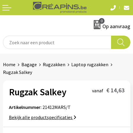
Terug
Terug
0
Textiel
Sleutelhangers
Op aanvraag
T-shirts
Automerken
Polo's
Divers
Home
Bagage
Rugzakken
Laptop rugzakken
Sweaters en hoodies
Rugzak Salkey
Eten & drinken
Fleeces
Snoepgoed
Rugzak Salkey
€ 14,63
vanaf
Jassen
Waterflesjes
Artikelnummer:
21412MARS/T
Hemden
Bekijk alle productspecificaties
Badtextiel & douche
Schrijf & papierwaren