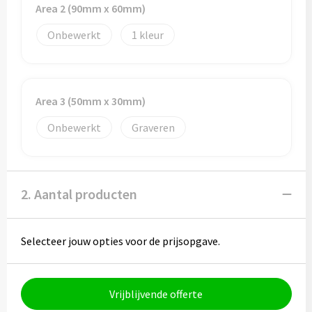
Potloden
Area 2 (90mm x 60mm)
Onbewerkt
1
Markeerstiften
Geschenksets
Area 3 (50mm x 30mm)
Merken
Onbewerkt
Graveren
Notaboekjes
Zelfklevende memo's
2. Aantal producten
Notablokken
Selecteer jouw opties voor de prijsopgave.
Mappen
Vrijblijvende offerte
Eten & drinken