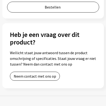
Bidons
Bestellen
Drinkbekers
Drinkflessen
Heb je een vraag over dit
product?
Thermosflessen
Thermosbekers
Wellicht staat jouw antwoord tussen de product
omschrijving of specificaties. Staat jouw vraag er niet
tussen? Neem dan contact met ons op
Mokken & kopjes
Glazen
Neem contact met ons op
Lunchboxen
Snoep