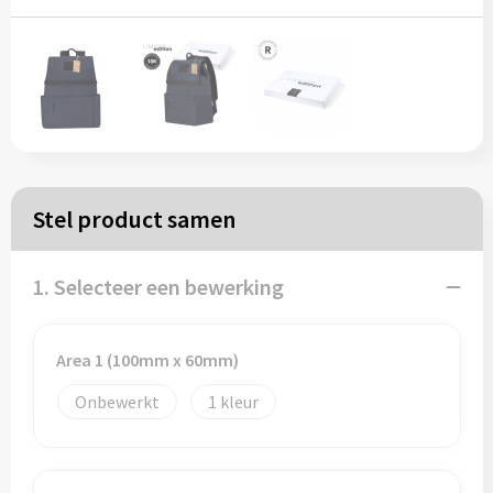
Papieren tassen
Reistassen
Zakelijk
Rugzakken
Stel product samen
Schoudertassen
1. Selecteer een bewerking
Koeltassen
Area 1 (100mm x 60mm)
Schrijf & papierwaren
Onbewerkt
1
Balpennen