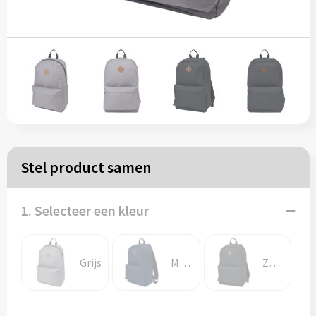
Papieren tassen
Reistassen
Zakelijk
Rugzakken
Stel product samen
Schoudertassen
Koeltassen
1. Selecteer een kleur
Schrijf & papierwaren
Grijs
Marineblauw
Zwart
Balpennen