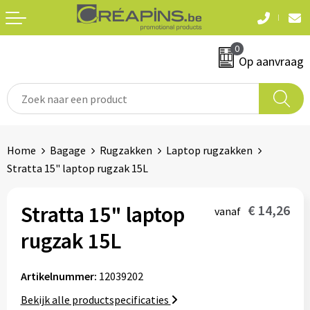
Terug
Terug
0
Textiel
Sleutelhangers
Op aanvraag
T-shirts
Automerken
Polo's
Divers
Home
Bagage
Rugzakken
Laptop rugzakken
Sweaters en hoodies
Stratta 15" laptop rugzak 15L
Eten & drinken
Fleeces
Snoepgoed
Stratta 15" laptop
€ 14,26
vanaf
Jassen
rugzak 15L
Waterflesjes
Hemden
Artikelnummer:
12039202
Badtextiel & douche
Schrijf & papierwaren
Bekijk alle productspecificaties