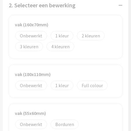
Potloden
2. Selecteer een bewerking
Markeerstiften
vak (160x70mm)
Geschenksets
Onbewerkt
1
2
Merken
3
4
Notaboekjes
Zelfklevende memo's
vak (180x110mm)
Onbewerkt
1
Full colour
Notablokken
Mappen
vak (55x60mm)
Eten & drinken
Onbewerkt
Borduren