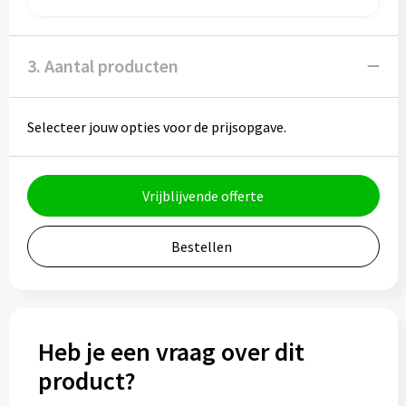
Bidons
3. Aantal producten
Drinkbekers
Drinkflessen
Selecteer jouw opties voor de prijsopgave.
Thermosflessen
Vrijblijvende offerte
Thermosbekers
Mokken & kopjes
Bestellen
Glazen
Lunchboxen
Heb je een vraag over dit
product?
Snoep