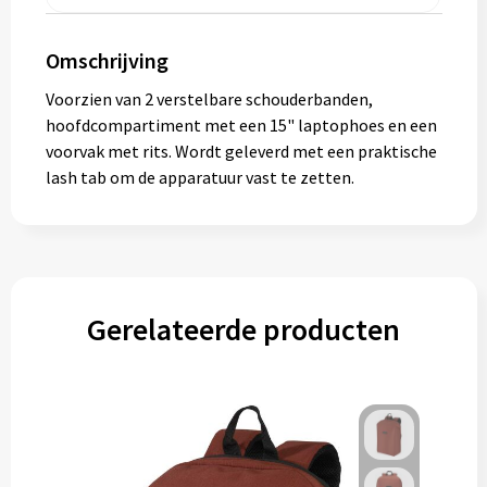
Gereedschap
Omschrijving
Persoonlijke verzorging
Voorzien van 2 verstelbare schouderbanden,
Zonnebrillen
hoofdcompartiment met een 15" laptophoes en een
voorvak met rits. Wordt geleverd met een praktische
EHBO
lash tab om de apparatuur vast te zetten.
Verpakkingen
Pashouders
Gerelateerde producten