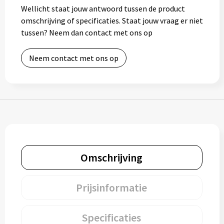
Wellicht staat jouw antwoord tussen de product
Muntjes
omschrijving of specificaties. Staat jouw vraag er niet
tussen? Neem dan contact met ons op
Paraplu's
Neem contact met ons op
Stormparaplu's
Klassieke paraplu's
Opvouwbare paraplu's
Omschrijving
Divers
Technologie
Prijsinformatie
Vrije tijd
Specificaties