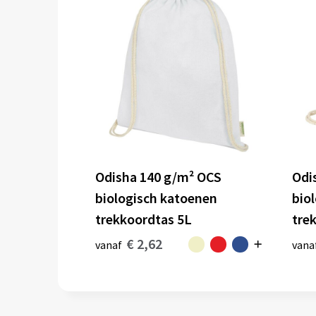
Odisha 140 g/m² OCS
Odi
biologisch katoenen
bio
trekkoordtas 5L
tre
€ 2,62
vanaf
vana