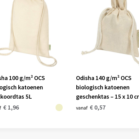
sha 100 g/m² OCS
Odisha 140 g/m² OCS
logisch katoenen
biologisch katoenen
kkoordtas 5L
geschenktas – 15 x 10 
€ 1,96
€ 0,57
f
vanaf