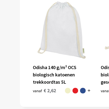
Odisha 140 g/m² OCS
Odi
biologisch katoenen
bio
trekkoordtas 5L
ges
€ 2,62
vanaf
vana