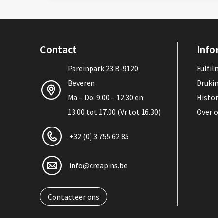
Contact
Info
Pareinpark 23 B-9120
Fulfi
Beveren
Druki
Ma – Do: 9.00 – 12.30 en
Histor
13.00 tot 17.00 (Vr tot 16.30)
Over 
+32 (0) 3 755 62 85
info@creapins.be
Contacteer ons