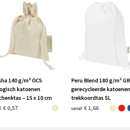
sha 140 g/m² OCS
Peru Blend 180 g/m² G
logisch katoenen
gerecycleerde katoene
chenktas – 15 x 10 cm
trekkoordtas 5L
€ 0,57
€ 1,66
f
vanaf