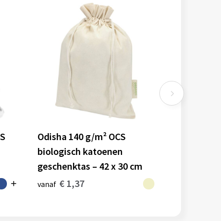
RS
Odisha 140 g/m² OCS
n
biologisch katoenen
geschenktas – 42 x 30 cm
€ 1,37
vanaf