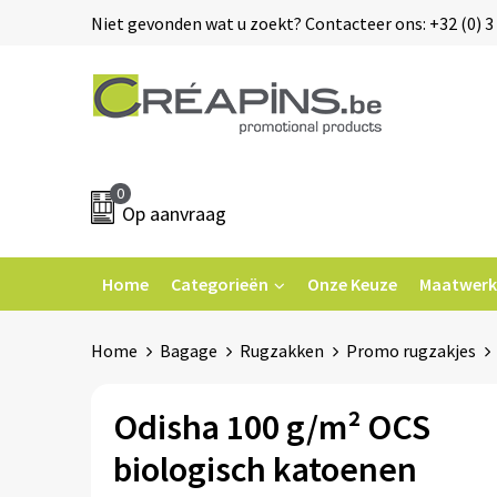
Niet gevonden wat u zoekt? Contacteer ons: +32 (0) 3 
0
Op aanvraag
Home
Categorieën
Onze Keuze
Maatwerk
Home
Bagage
Rugzakken
Promo rugzakjes
Odisha 100 g/m² OCS
biologisch katoenen