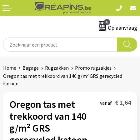
Terug
Terug
0
Textiel
Sleutelhangers
Op aanvraag
T-shirts
Automerken
Polo's
Divers
Home
Bagage
Rugzakken
Promo rugzakjes
Sweaters en hoodies
Oregon tas met trekkoord van 140 g/m² GRS gerecycled
Eten & drinken
katoen
Fleeces
Snoepgoed
Jassen
Oregon tas met
€ 1,64
vanaf
Waterflesjes
trekkoord van 140
Hemden
g/m² GRS
Badtextiel & douche
Schrijf & papierwaren