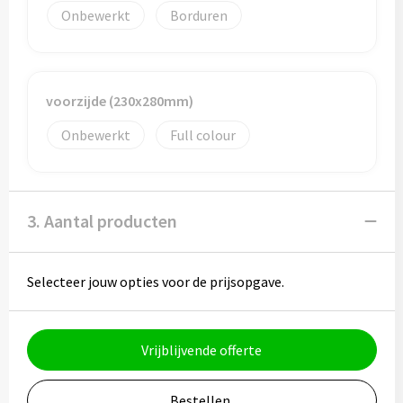
Onbewerkt
Borduren
Muntjes
Paraplu's
voorzijde (230x280mm)
Stormparaplu's
Onbewerkt
Full colour
Klassieke paraplu's
Opvouwbare paraplu's
3. Aantal producten
Selecteer jouw opties voor de prijsopgave.
Divers
Technologie
Vrijblijvende offerte
Vrije tijd
Bestellen