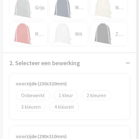
Potloden
Grijs
Marineblauw
Natuur
Markeerstiften
Geschenksets
Rood
Wit
Zwart
Merken
2. Selecteer een bewerking
Notaboekjes
Zelfklevende memo's
voorzijde (230x320mm)
Notablokken
Onbewerkt
1
2
3
4
Mappen
Eten & drinken
voorzijde (290x310mm)