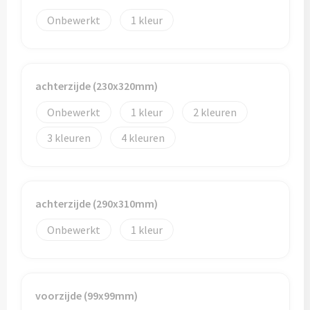
Bidons
Onbewerkt
1
Drinkbekers
achterzijde (230x320mm)
Drinkflessen
Onbewerkt
1
2
Thermosflessen
3
4
Thermosbekers
Mokken & kopjes
achterzijde (290x310mm)
Glazen
Onbewerkt
1
Lunchboxen
Snoep
voorzijde (99x99mm)