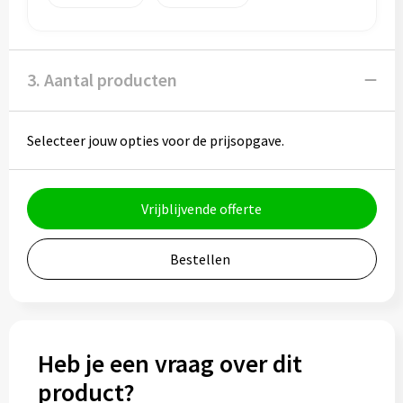
Muntjes
3. Aantal producten
Paraplu's
Stormparaplu's
Selecteer jouw opties voor de prijsopgave.
Klassieke paraplu's
Vrijblijvende offerte
Opvouwbare paraplu's
Bestellen
Divers
Technologie
Heb je een vraag over dit
Vrije tijd
product?