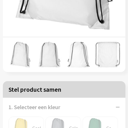
Papieren tassen
Reistassen
Zakelijk
Rugzakken
Schoudertassen
Koeltassen
Stel product samen
Schrijf & papierwaren
1. Selecteer een kleur
Balpennen