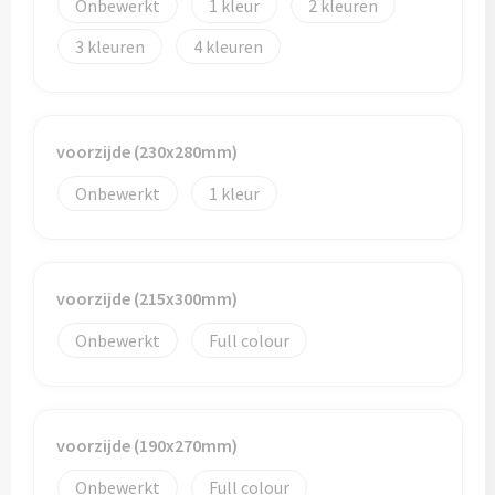
Onbewerkt
1
2
Bidons
3
4
Drinkbekers
Drinkflessen
voorzijde (230x280mm)
Thermosflessen
Onbewerkt
1
Thermosbekers
voorzijde (215x300mm)
Mokken & kopjes
Onbewerkt
Full colour
Glazen
Lunchboxen
voorzijde (190x270mm)
Snoep
Onbewerkt
Full colour