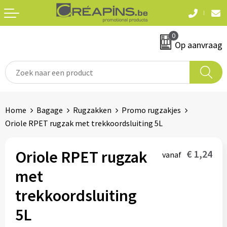
Terug
Terug
0
Textiel
Sleutelhangers
Op aanvraag
T-shirts
Automerken
Polo's
Divers
Home
Bagage
Rugzakken
Promo rugzakjes
Sweaters en hoodies
Oriole RPET rugzak met trekkoordsluiting 5L
Eten & drinken
Fleeces
Snoepgoed
Oriole RPET rugzak
€ 1,24
vanaf
Jassen
met
Waterflesjes
Hemden
trekkoordsluiting
5L
Badtextiel & douche
Schrijf & papierwaren